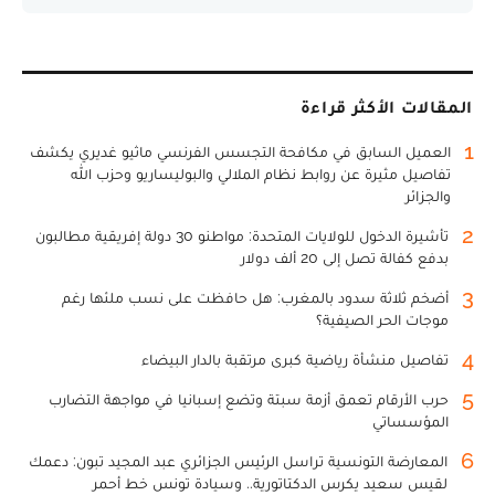
المقالات الأكثر قراءة
1
العميل السابق في مكافحة التجسس الفرنسي ماثيو غديري يكشف
تفاصيل مثيرة عن روابط نظام الملالي والبوليساريو وحزب الله
والجزائر
2
تأشيرة الدخول للولايات المتحدة: مواطنو 30 دولة إفريقية مطالبون
بدفع كفالة تصل إلى 20 ألف دولار
3
أضخم ثلاثة سدود بالمغرب: هل حافظت على نسب ملئها رغم
موجات الحر الصيفية؟
4
تفاصيل منشأة رياضية كبرى مرتقبة بالدار البيضاء
5
حرب الأرقام تعمق أزمة سبتة وتضع إسبانيا في مواجهة التضارب
المؤسساتي
6
المعارضة التونسية تراسل الرئيس الجزائري عبد المجيد تبون: دعمك
لقيس سعيد يكرس الدكتاتورية.. وسيادة تونس خط أحمر