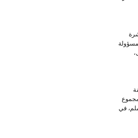
شرة
لمسؤولة
،
ة
أن مجموع
المسجلة بحوض أم الربيع إلى غاية نهاية غشت 2022 هو 198 ملم، في