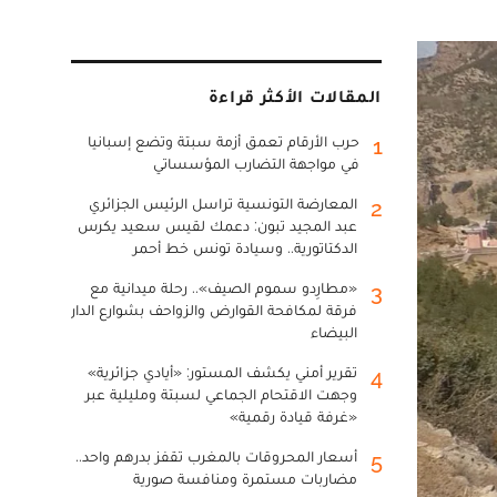
المقالات الأكثر قراءة
حرب الأرقام تعمق أزمة سبتة وتضع إسبانيا
1
في مواجهة التضارب المؤسساتي
المعارضة التونسية تراسل الرئيس الجزائري
2
عبد المجيد تبون: دعمك لقيس سعيد يكرس
الدكتاتورية.. وسيادة تونس خط أحمر
«مطارِدو سموم الصيف».. رحلة ميدانية مع
3
فرقة لمكافحة القوارض والزواحف بشوارع الدار
البيضاء
تقرير أمني يكشف المستور: «أيادي جزائرية»
4
وجهت الاقتحام الجماعي لسبتة ومليلية عبر
«غرفة قيادة رقمية»
أسعار المحروقات بالمغرب تقفز بدرهم واحد..
5
مضاربات مستمرة ومنافسة صورية