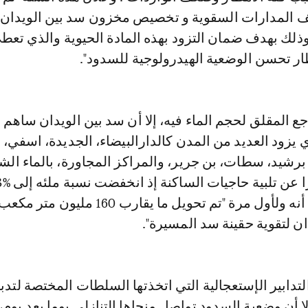
ف المدارات السقوية و تخصیص مخزون سد بين الويدان ل
ذلك بهدف ضمان التزود بهذه المادة الحيوية والذي تعطى
ظار تحسن الوضعية الهيدرولوجية للسدود".
جع المقلق لحجم الماء فيه، إلا أن سد بين الويدان ساهم 
 يزود العديد من المدن کالدارالبيضاء، الجديدة، اسفي،
 برشيد، سطات، بن جرير، والمراكز المجاورة، بالماء ال
أكد رشيد شهري أنه ولأول مرة "تم تحويل ما يقارب 160
ن لتقوية حقينة سد المسيرة".
لتدابير الإستعجالية التي اتخذتها السلطات المختصة لتدبي
إلا أن وضعية السدود تواصل منحاها التنازلي يوما بعد يوم