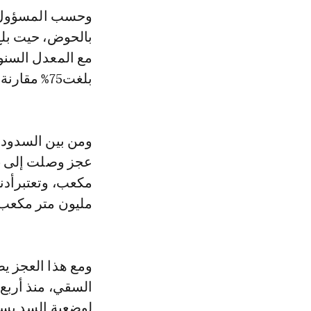
وحسب المسؤول، 
بلغت75% مقارنة مع المعدل".
ومن بين السدود 
مليون متر مكعب
ومع هذا العجز يضي
السقي، منذ أربع 
لوضعية السد بسب