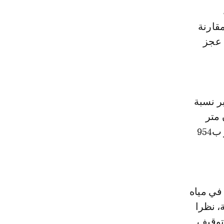
عب فقط، مقارنة
 بنسبة عجز
ر نسبة
اردات لم تتجاوز 135 مليون متر
مكعب، وتعتبرأدني قيمة واردات منذ إنشاء السد، حيث أن المتوسط يقدر ب954
 في مياه
، نظرا
توقيف