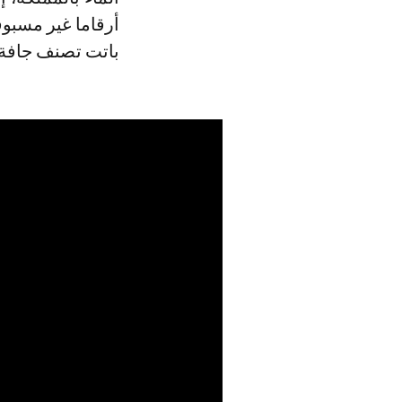
أرقاما غير مسبو
باتت تصنف جافة.