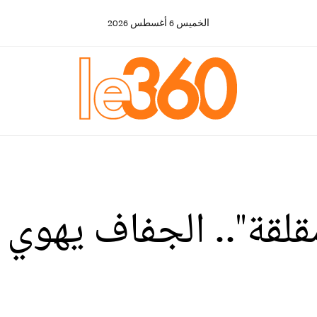
الخميس
6
أغسطس
2026
ُقلقة".. الجفاف يهوي 