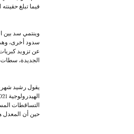
فيما تبلغ حقينته الحالية 1.215 مل
وينتمي سد بين ال
سدود أخرى، وهي ا
عن تزويد كبريات 
الجديدة، سطات..
يقول رشيد شهري،
حين أن المعدل هو 421 ملم، أي بنسبة عجز بلغت