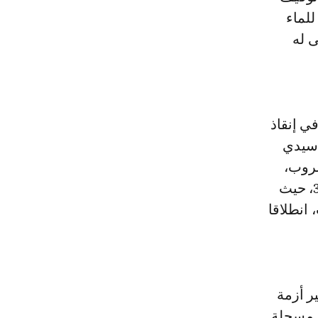
لماء
 له
في إنقاذ
 سيدي
شروب،
بعدما أصبح عاجزا عن تلبية حاجيات الساكنة إذ انخفضت نسبة ملئه إلى %3، حيث
 مليون متر مكعب، انطلاقا
ر أزمة
، مسجلة