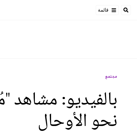
قائمة
مجتمع
بالفيديو: مشاهد "م
نحو الأوحال