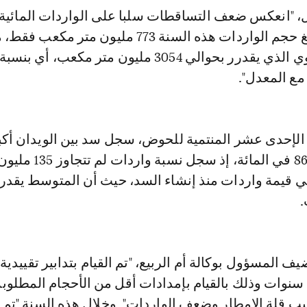
"انعكس ضعف التساقطات سلبا على الواردات المائية
بالحوض، حیت بلغ حجم الواردات هذه السنة 773 مليون متر مك
مع المعدل السنوي الذي يقدرر بحوالي 3054 مليون متر مكعب، أي
الإحدى عشر المنتمية للحوض، سجل سد بين الويدان أكب
عجز وصلت إلى 86 في المائة، إذ سجل نسبة و
.
ف المسؤول بوكالة أم الربيع، "تم القيام بتدابير تقييدية
سنوات وذلك بالقيام بإمدادات أقل من الأحجام المطلوبة
ب قلة الامطار وضعف الواردات". وخلال هذه السنة "تم 