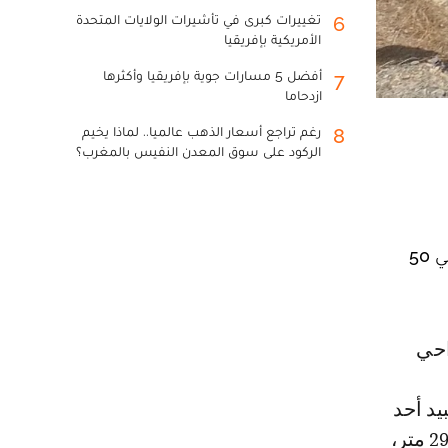
تغييرات كبرى في تأشيرات الولايات المتحدة
6
الأمريكية بإفريقيا
أفضل 5 مسارات جوية بإفريقيا وأكثرها
7
ازدحاما
رغم تراجع أسعار الذهب عالميا.. لماذا يخيم
8
الركود على سوق المعدن النفيس بالمغرب؟
وضعية مقلقة تلك التي يعيشها سد بين الويدان، أحد أكبر سدود المملكة، حيث انخفض حجم المياه فيه بحوالي 50
 و1953على وادي العبيد أحد
أهم الأودية التي تصب في نهر أم الربيع، يصل علوه إلى 133 متر، وطوله 290 متر،