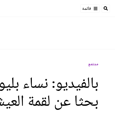
قائمة
مجتمع
بالفيديو: نساء بلي
بحثا عن لقمة العي