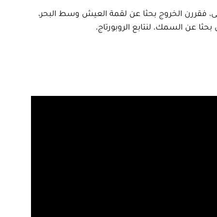
يلى، فقررن الخروج بحثا عن لقمة العيش وسط البحر،
بحثا عن السمك. لنتابع الروبورتاج.