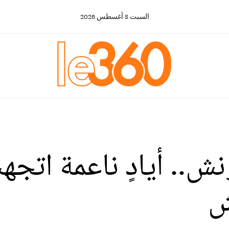
السبت
8
أغسطس
2026
ونش.. أيادٍ ناعمة اتج
ش