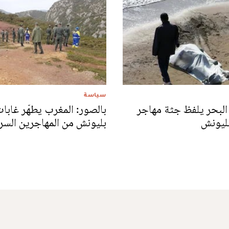
سياسة
 البحر يلفظ جثة مهاجر
بالصور: المغرب يطهّر غابا
بليونش
بليونش من المهاجرين السر