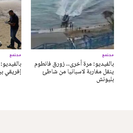
مجتمع
مجتمع
بالفيديو: مرة أخرى.. زورق فانطوم
بالفيديو:
ينقل مغاربة لاسبانيا من شاطئ
إفريقي ب
بليونش