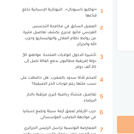
«نوكليو ناسيونال».. النيونازية الإسبانية تخلع
1
قناعها
العميل السابق في مكافحة التجسس
2
الفرنسي ماثيو غديري يكشف تفاصيل مثيرة
عن روابط نظام الملالي والبوليساريو وحزب
الله والجزائر
تأشيرة الدخول للولايات المتحدة: مواطنو 30
3
دولة إفريقية مطالبون بدفع كفالة تصل إلى
20 ألف دولار
أضخم ثلاثة سدود بالمغرب: هل حافظت على
4
نسب ملئها رغم موجات الحر الصيفية؟
تفاصيل منشأة رياضية كبرى مرتقبة بالدار
5
البيضاء
حرب الأرقام تعمق أزمة سبتة وتضع إسبانيا
6
في مواجهة التضارب المؤسساتي
المعارضة التونسية تراسل الرئيس الجزائري
7
عبد المجيد تبون: دعمك لقيس سعيد يكرس