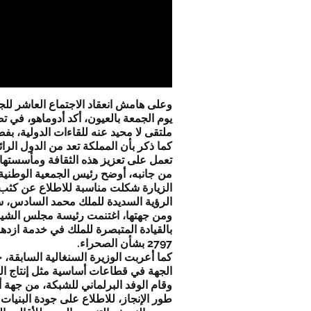
وعلى هامش انعقاد الاجتماع العاشر للجمع
يوم الجمعة بالعيون، أكد أدوماهو، في تص
ملتقى لا محيد عنه للقاءات الدولية، ب
كما ذكر بأن المملكة تعد من الدول الر
تعمل على تعزيز هذه الثقافة ومأسستها د
من جانبه، أوضح رئيس الجمعية الوطنية 
الزيارة شكلت مناسبة للاطلاع عن كثب ع
الرؤية السديدة للملك محمد السادس، سوا
ومن جهتها، اغتنمت رئيسة مجلس الشيوخ 
بالقيادة المتبصرة للملك في خدمة ازدها
2797 بشأن الصحراء.
كما أعربت الوزيرة السنغالية السابقة، ح
الجهة في قطاعات أساسية مثل إنتاج الكه
وقام الوفد البرلماني للشبكة، من جهة أ
طور الإنجاز، للاطلاع على جودة البنيات ا