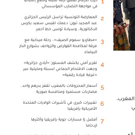
1
في مواجهة التضارب المؤسساتي
المعارضة التونسية تراسل الرئيس الجزائري
2
عبد المجيد تبون: دعمك لقيس سعيد يكرس
الدكتاتورية.. وسيادة تونس خط أحمر
«مطارِدو سموم الصيف».. رحلة ميدانية مع
3
فرقة لمكافحة القوارض والزواحف بشوارع الدار
البيضاء
تقرير أمني يكشف المستور: «أيادي جزائرية»
4
وجهت الاقتحام الجماعي لسبتة ومليلية عبر
«غرفة قيادة رقمية»
أسعار المحروقات بالمغرب تقفز بدرهم واحد..
5
مضاربات مستمرة ومنافسة صورية
عيون، أن المغرب،
تغييرات كبرى في تأشيرات الولايات المتحدة
6
ي
الأمريكية بإفريقيا
أفضل 5 مسارات جوية بإفريقيا وأكثرها
7
ازدحاما