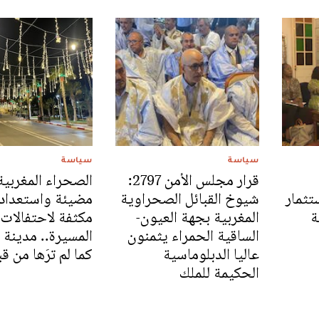
سياسة
سياسة
قرار مجلس الأمن 2797:
الصحراء المغربية
ثمار
شيوخ القبائل الصحراوية
مضيئة واستعداد
ة
المغربية بجهة العيون-
مكثفة لاحتفالات
الساقية الحمراء يثمنون
المسيرة.. مدينة 
عاليا الدبلوماسية
كما لم ترَها من ق
الحكيمة للملك