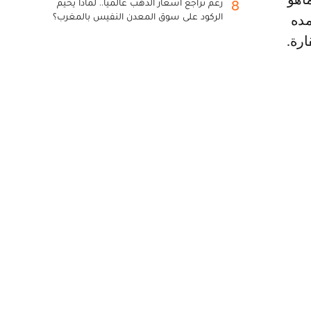
رغم تراجع أسعار الذهب عالميا.. لماذا يخيم
8
الركود على سوق المعدن النفيس بالمغرب؟
مده
ارة.