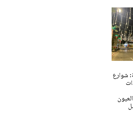
: شوارع
ات
العيون
بل