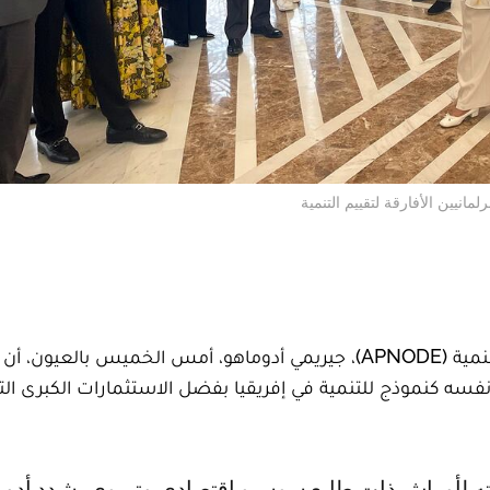
انيين الأفارقة لتقييم التنمية
أكد رئيس شبكة البرلمانيين الأفارقة لتقييم التنمية (APNODE)، جيريمي أدوماهو، أمس الخميس بال
ه كنموذج للتنمية في إفريقيا بفضل الاستثمارات الكبرى الت