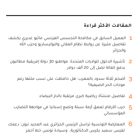
المقالات الأكثر قراءة
1
العميل السابق في مكافحة التجسس الفرنسي ماثيو غديري يكشف
تفاصيل مثيرة عن روابط نظام الملالي والبوليساريو وحزب الله
والجزائر
2
تأشيرة الدخول للولايات المتحدة: مواطنو 30 دولة إفريقية مطالبون
بدفع كفالة تصل إلى 20 ألف دولار
3
أضخم ثلاثة سدود بالمغرب: هل حافظت على نسب ملئها رغم
موجات الحر الصيفية؟
4
تفاصيل منشأة رياضية كبرى مرتقبة بالدار البيضاء
5
حرب الأرقام تعمق أزمة سبتة وتضع إسبانيا في مواجهة التضارب
المؤسساتي
6
المعارضة التونسية تراسل الرئيس الجزائري عبد المجيد تبون: دعمك
لقيس سعيد يكرس الدكتاتورية.. وسيادة تونس خط أحمر