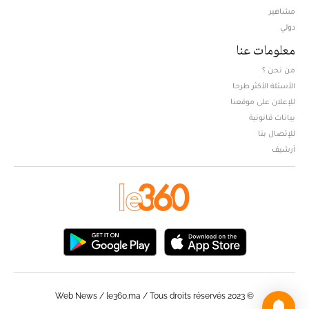
مشاهير
دولي
معلومات عنا
من نحن ؟
الأسئلة الأكثر طرحا
للإعلان على موقعنا
بيانات قانونية
للإتصال بنا
أرشيف
© Web News / le360.ma / Tous droits réservés 2023