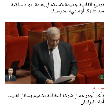
توقيع اتفاقية جديدة لاستكمال إعادة إيواء ساكنة
سد «تاركا أومادي» بجرسيف
سياسة
تأخر أجور عمال شركة للنظافة بكلميم يسائل لفتيت
أمام البرلمان