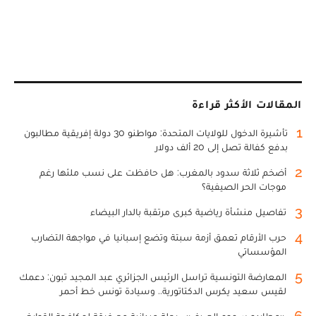
المقالات الأكثر قراءة
1
تأشيرة الدخول للولايات المتحدة: مواطنو 30 دولة إفريقية مطالبون
بدفع كفالة تصل إلى 20 ألف دولار
2
أضخم ثلاثة سدود بالمغرب: هل حافظت على نسب ملئها رغم
موجات الحر الصيفية؟
3
تفاصيل منشأة رياضية كبرى مرتقبة بالدار البيضاء
4
حرب الأرقام تعمق أزمة سبتة وتضع إسبانيا في مواجهة التضارب
المؤسساتي
5
المعارضة التونسية تراسل الرئيس الجزائري عبد المجيد تبون: دعمك
لقيس سعيد يكرس الدكتاتورية.. وسيادة تونس خط أحمر
6
«مطارِدو سموم الصيف».. رحلة ميدانية مع فرقة لمكافحة القوارض