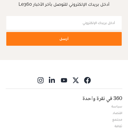
أدخل بريدك الإلكتروني للتوصل بآخر الأخبار Le360
أرسل
ns in new window
360 في نقرة واحدة
سياسة
اقتصاد
مجتمع
ثقافة