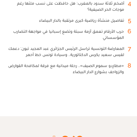
4
أضخم ثلاثة سدود بالمغرب: هل حافظت على نسب ملئها رغم
موجات الحر الصيفية؟
5
تفاصيل منشأة رياضية كبرى مرتقبة بالدار البيضاء
6
حرب الأرقام تعمق أزمة سبتة وتضع إسبانيا في مواجهة التضارب
المؤسساتي
7
المعارضة التونسية تراسل الرئيس الجزائري عبد المجيد تبون: دعمك
لقيس سعيد يكرس الدكتاتورية.. وسيادة تونس خط أحمر
8
«مطارِدو سموم الصيف».. رحلة ميدانية مع فرقة لمكافحة القوارض
والزواحف بشوارع الدار البيضاء