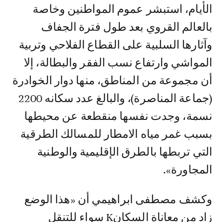
الأيام، استبشر عموم المواطنين وخاصة
بالعالم القروي بعد طول فترة الجفاف
وآثارها السلبية على القطاع الفلاحي وتربية
المواشي وارتفاع نسب الفقر والبطالة، إلا
أن مجموعة من المناطق، منها دوار الخوادرة
(جماعة المناصرة)، والبالغ عدد سكانه 2200
نسمة، وجدت نفسها منقطعة عن محيطها
بسبب غمر مياه الامطار للمسالك الطرقية
التي تربطها بالطرق الإقليمية والوطنية
المجاورة».
وكشف مصطفى ابراهيمي أن «هذا الوضع
زاد من معاناة السكانK سواء للتنقل