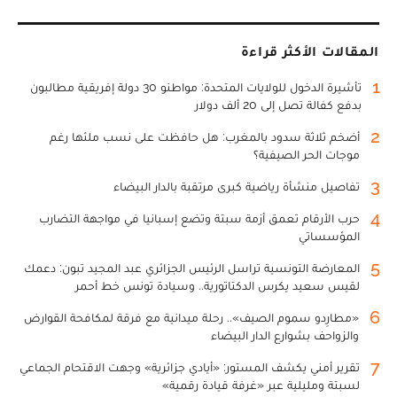
المقالات الأكثر قراءة
1
تأشيرة الدخول للولايات المتحدة: مواطنو 30 دولة إفريقية مطالبون
بدفع كفالة تصل إلى 20 ألف دولار
2
أضخم ثلاثة سدود بالمغرب: هل حافظت على نسب ملئها رغم
موجات الحر الصيفية؟
3
تفاصيل منشأة رياضية كبرى مرتقبة بالدار البيضاء
4
حرب الأرقام تعمق أزمة سبتة وتضع إسبانيا في مواجهة التضارب
المؤسساتي
5
المعارضة التونسية تراسل الرئيس الجزائري عبد المجيد تبون: دعمك
لقيس سعيد يكرس الدكتاتورية.. وسيادة تونس خط أحمر
6
«مطارِدو سموم الصيف».. رحلة ميدانية مع فرقة لمكافحة القوارض
والزواحف بشوارع الدار البيضاء
7
تقرير أمني يكشف المستور: «أيادي جزائرية» وجهت الاقتحام الجماعي
لسبتة ومليلية عبر «غرفة قيادة رقمية»