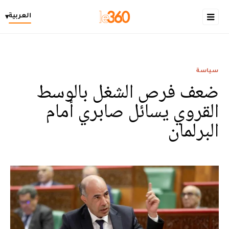
العربية
▾
سياسة
ضعف فرص الشغل بالوسط
القروي يسائل صابري أمام
البرلمان