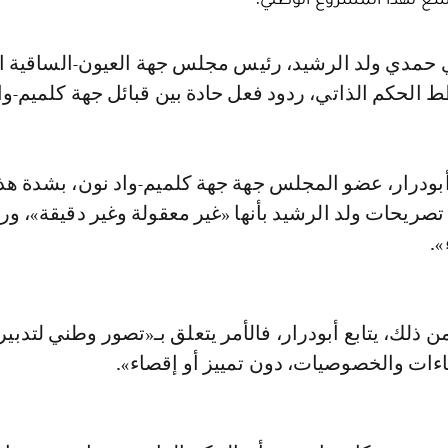
الحكم الذاتي، ردود فعل حادة بين قبائل جهة كلميم-واد
أبودرار، عضو المجلس جهة جهة كلميم-واد نون، بشدة هذ
ريحات ولد الرشيد بأنها «غير معقولة وغير دقيقة»، ورأ
».
ذلك، يتابع أبودرار، فالأمر يتعلق بـ«تصور وطني لتدبي
ماءات والخصوصيات، دون تمييز أو إقصاء».