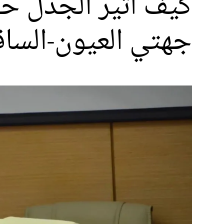
كيف أُثير الجدل ح
جهتي العيون-الساق