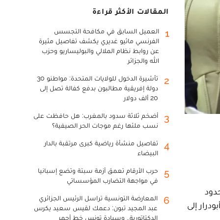
المقالات الأكثر قراءة
العميل السابق في مكافحة التجسس
1
الفرنسي ماثيو غديري يكشف تفاصيل مثيرة
عن روابط نظام الملالي والبوليساريو وحزب
الله والجزائر
تأشيرة الدخول للولايات المتحدة: مواطنو 30
2
دولة إفريقية مطالبون بدفع كفالة تصل إلى
20 ألف دولار
أضخم ثلاثة سدود بالمغرب: هل حافظت على
3
نسب ملئها رغم موجات الحر الصيفية؟
تفاصيل منشأة رياضية كبرى مرتقبة بالدار
4
البيضاء
حرب الأرقام تعمق أزمة سبتة وتضع إسبانيا
5
في مواجهة التضارب المؤسساتي
دود
المعارضة التونسية تراسل الرئيس الجزائري
6
درار إلى
عبد المجيد تبون: دعمك لقيس سعيد يكرس
الدكتاتورية.. وسيادة تونس خط أحمر