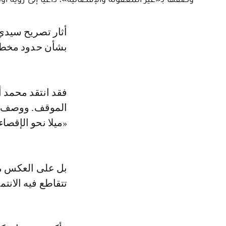
أثار تصريح سيدي حمدي ولد الرشيد، رئيس مجلس جهة العيون-الساقية الحمراء،
بشأن حدود مخطط 
فقد انتقد محمد 
الموقف. ووصف تص
«ميلا نحو الإقصاء
بل على العكس من 
تتقاطع فيه الانت