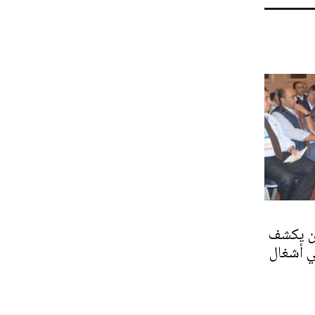
ن يكشف
ي أشغال