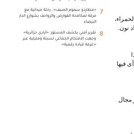
«مطارِدو سموم الصيف».. رحلة ميدانية مع
7
فرقة لمكافحة القوارض والزواحف بشوارع الدار
البيضاء
 نون.
تقرير أمني يكشف المستور: «أيادي جزائرية»
8
وجهت الاقتحام الجماعي لسبتة ومليلية عبر
«غرفة قيادة رقمية»
ا
ى فيها
ر مجال