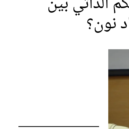
 الذاتي بين
د نون؟