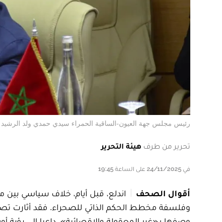
رئيس مجلس جهة العيون-الساقية الحمراء سيدي حمدي ولد الرشيد
تحرير من طرف
هيئة التحرير
في 24/11/2025 على الساعة 19:45
أقوال الصحف
اندلع، قبل أيام، خلاف سياسي بين 
وفلسفة مخطط الحكم الذاتي للصحراء. فقد أثارت تصر
وصفها بـ«غير المعقولة والإقصائية»، داعيا إلى رؤية 