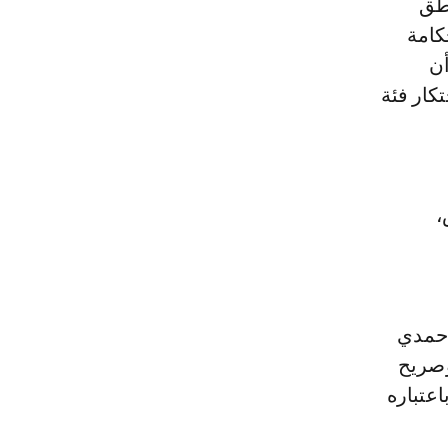
اطق
كامة
أن
كار فئة
،
 حمدي
وصريح
عتباره