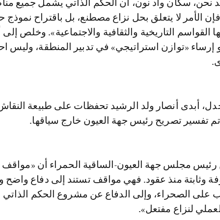
كد نحن، سكان واد نون، أن الحكم الذاتي يشمل جميع من
فإن الأمر لا يتعلق بحل نزاع مصطنع، بل باقتراح نموذج ح
ا القواسم التاريخية والثقافية والاجتماعية». وخلص إلى 
 إرساء «توازن استراتيجي» في تدبير المنطقة، وليس احت
.
جدل، أبدى أنصار ولد الرشيد تحفظات على طبيعة النقاش
تم تفسير تصريح رئيس جهة العيون خارج سياقها.
 رئيس مجلس جهة العيون-الساقية الحمراء أن «مواقف
فة وثابتة منذ عقود. فهي مواقف تستند إلى دفاع واضح 
 على الصحراء، وإلى الدفاع عن مشروع الحكم الذاتي با
عملي لنزاع مفتعل».