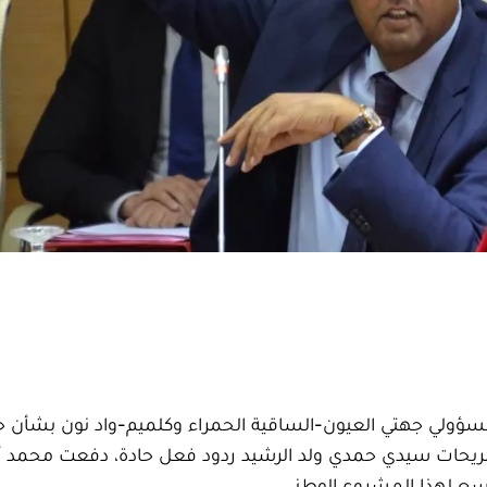
مسؤولي جهتي العيون-الساقية الحمراء وكلميم-واد نون بشأن ح
يحات سيدي حمدي ولد الرشيد ردود فعل حادة، دفعت محمد أبو
أوسع لهذا المشروع الوطني.