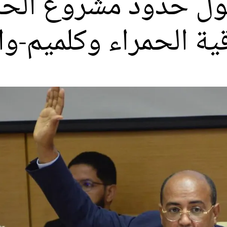
ول حدود مشروع الحكم
ية الحمراء وكلميم-وا