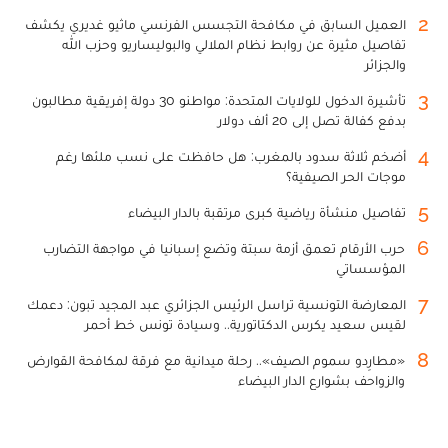
2
العميل السابق في مكافحة التجسس الفرنسي ماثيو غديري يكشف
تفاصيل مثيرة عن روابط نظام الملالي والبوليساريو وحزب الله
والجزائر
3
تأشيرة الدخول للولايات المتحدة: مواطنو 30 دولة إفريقية مطالبون
بدفع كفالة تصل إلى 20 ألف دولار
4
أضخم ثلاثة سدود بالمغرب: هل حافظت على نسب ملئها رغم
موجات الحر الصيفية؟
5
تفاصيل منشأة رياضية كبرى مرتقبة بالدار البيضاء
6
حرب الأرقام تعمق أزمة سبتة وتضع إسبانيا في مواجهة التضارب
المؤسساتي
7
المعارضة التونسية تراسل الرئيس الجزائري عبد المجيد تبون: دعمك
لقيس سعيد يكرس الدكتاتورية.. وسيادة تونس خط أحمر
8
«مطارِدو سموم الصيف».. رحلة ميدانية مع فرقة لمكافحة القوارض
والزواحف بشوارع الدار البيضاء