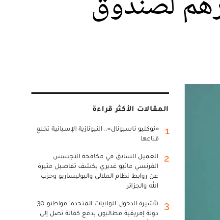
 من 3 ملايير درهم لصندوق
المقالات الأكثر قراءة
«نوكليو ناسيونال».. النيونازية الإسبانية تخلع
1
قناعها
العميل السابق في مكافحة التجسس
2
الفرنسي ماثيو غديري يكشف تفاصيل مثيرة
عن روابط نظام الملالي والبوليساريو وحزب
الله والجزائر
تأشيرة الدخول للولايات المتحدة: مواطنو 30
3
دولة إفريقية مطالبون بدفع كفالة تصل إلى