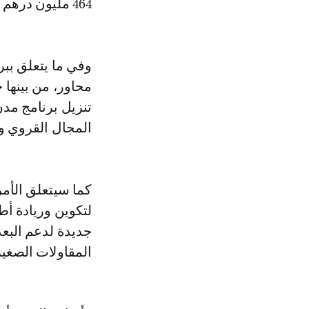
464 مليون درهم في 2022، بارتفاع قدره 58.68 في المائة.
محاور، من بينها 
تنزيل برنامج مد
المجال القروي 
كما سيتعلق الأمر
لتكوين وريادة أط
جديدة لدعم البع
المقاولات الصغير