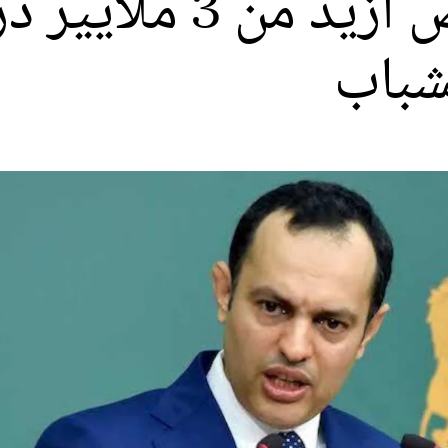
السكوري: سنخصص أزيد
شباب