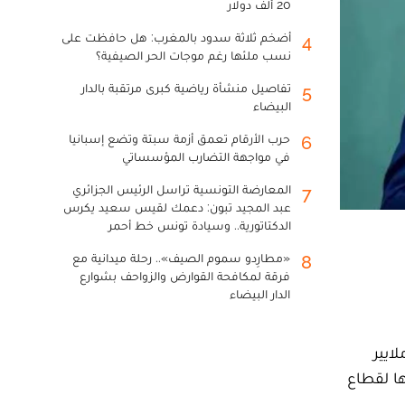
20 ألف دولار
أضخم ثلاثة سدود بالمغرب: هل حافظت على
4
نسب ملئها رغم موجات الحر الصيفية؟
تفاصيل منشأة رياضية كبرى مرتقبة بالدار
5
البيضاء
حرب الأرقام تعمق أزمة سبتة وتضع إسبانيا
6
في مواجهة التضارب المؤسساتي
المعارضة التونسية تراسل الرئيس الجزائري
7
عبد المجيد تبون: دعمك لقيس سعيد يكرس
الدكتاتورية.. وسيادة تونس خط أحمر
«مطارِدو سموم الصيف».. رحلة ميدانية مع
8
فرقة لمكافحة القوارض والزواحف بشوارع
الدار البيضاء
ادي والمقاولة الصغرى والتشغيل والكفاءات، يونس السكوري، أنه سيتم تخصيص أزيد من 3 ملايير
ا لقطاع