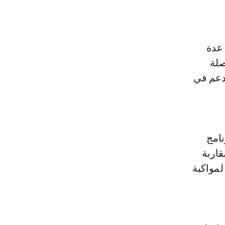
وم على عدة
صلة
لدعم في
نامج
قاربة
لمواكبة