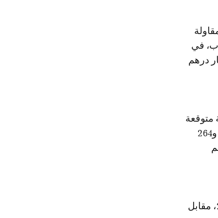
اب، في
رسم سنة 2023، أن غلافا ماليا بقيمة 1.62 مليار درهم
 متوقعة
قدرها 4.98 مليار درهم ستخصص لمكتب التكوين المهني وإنعاش الشغل، و264
مليار درهم
وأضاف الوزير أن ميزانية الاستثمار تبلغ 736 مليون درهم برسم سنة 2023، مقابل