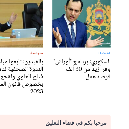
اقتصاد
سياسة
السكوري: برنامج "أوراش"
بالفيديو: تابعوا مبا
وفر أزيد من 30 ألف
الندوة الصحفية لناد
فرصة عمل
فتاح العلوي ولقجع
بخصوص قانون المال
2023
مرحبا بكم في فضاء التعليق