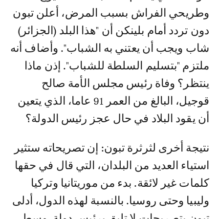
وطريحي الفراش بسبب المرض، أعلن تبون
دون تردد أمام بلينكن أن "هذا البلد (الجزائر)
شاب ويجب أن يعتني به الشباب". وأضاف أنه
ملتزم "بتسليم السلطة للشباب". إذن ماذا
ينتظر؟ وفاة رئيس مجلس الأمة صالح
قوجيل، البالغ من العمر 91 عاما، الذي يتعين
أن يقود البلاد في حال عجز رئيس الدولة؟
نتيجة أخرى لثرثرة تبون: إن تصريحاته ستثير
استياء العديد من البلدان، التي قال في حقها
كلمات غير لائقة. بدء من موريتانيا وتركيا
وليبيا وحتى روسيا. بالنسبة لهذه الدول، أدلى
تبون بتصريحات لا تليق برئيس دولة. وسط