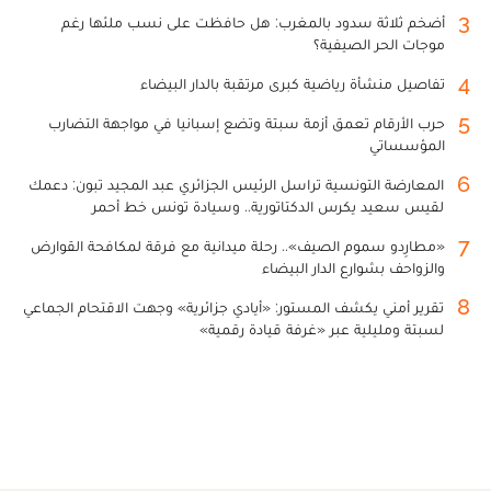
3
أضخم ثلاثة سدود بالمغرب: هل حافظت على نسب ملئها رغم
موجات الحر الصيفية؟
4
تفاصيل منشأة رياضية كبرى مرتقبة بالدار البيضاء
5
حرب الأرقام تعمق أزمة سبتة وتضع إسبانيا في مواجهة التضارب
المؤسساتي
6
المعارضة التونسية تراسل الرئيس الجزائري عبد المجيد تبون: دعمك
لقيس سعيد يكرس الدكتاتورية.. وسيادة تونس خط أحمر
7
«مطارِدو سموم الصيف».. رحلة ميدانية مع فرقة لمكافحة القوارض
والزواحف بشوارع الدار البيضاء
8
تقرير أمني يكشف المستور: «أيادي جزائرية» وجهت الاقتحام الجماعي
لسبتة ومليلية عبر «غرفة قيادة رقمية»