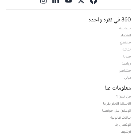
360 في نقرة واحدة
سياسة
اقتصاد
مجتمع
ثقافة
ميديا
Opens in new window
رياضة
مشاهير
دولي
معلومات عنا
من نحن ؟
الأسئلة الأكثر طرحا
للإعلان على موقعنا
بيانات قانونية
للإتصال بنا
أرشيف