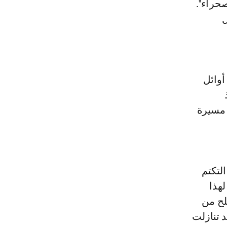
صحراء".
ل
أوائل
تنظيم مسيرة
 أساسية: التكتم
لهذا
اهر غير مسلح من
د تنازلت