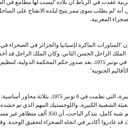
ة عربية عقدت في الرباط أن بلاده "ليست لها مطامع في ال
 أنه "لم يطلب سوى ممر يتيح لبلده الانفتاح على الساح
حراء المغربية.
"المناورات الماكرة لإسبانيا والجزائر في الصحراء في 
الملك الراحل الحسن الثاني. وكان الملك الراحل قد أخذ
المبادرة بدعوته، في نونبر 1975، بعد صدور حكم المحكمة الدولية، ل
أقاليم الجنوبية".
تميزت هذه المسيرة، التي نظمت في 6 نونبر 1975، بثلاثة محاور
عبئة الشعبية الكبيرة، واللوجستيك المهم الذي تم حشده 
الغرض. في تنظيم شبه كامل، يتذكر الباحث، أن 350 ألف متظ
د قد غادروا أكادير في اتجاه الصحراء لتحقيق الوحدة. وق