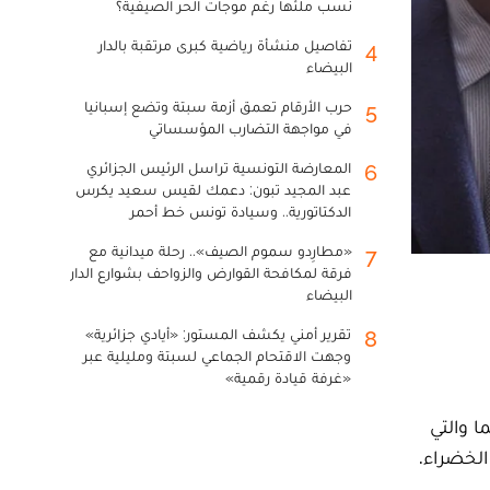
نسب ملئها رغم موجات الحر الصيفية؟
تفاصيل منشأة رياضية كبرى مرتقبة بالدار
4
البيضاء
حرب الأرقام تعمق أزمة سبتة وتضع إسبانيا
5
في مواجهة التضارب المؤسساتي
المعارضة التونسية تراسل الرئيس الجزائري
6
عبد المجيد تبون: دعمك لقيس سعيد يكرس
الدكتاتورية.. وسيادة تونس خط أحمر
«مطارِدو سموم الصيف».. رحلة ميدانية مع
7
فرقة لمكافحة القوارض والزواحف بشوارع الدار
البيضاء
تقرير أمني يكشف المستور: «أيادي جزائرية»
8
وجهت الاقتحام الجماعي لسبتة ومليلية عبر
«غرفة قيادة رقمية»
ا والتي