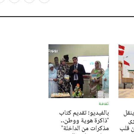
ثقافة
باشر: Le360 ينقل
بالفيديو: تقديم كتاب
رى
"ذاكرة هوية ووطن..
ن قلب
مذكرات من الداخلة"