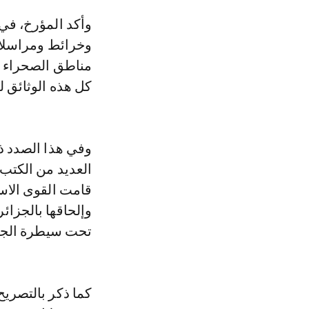
وأكد المؤرخ، في مقابلة مع Le360، أن "فرنسا وإسبانيا لا تزالان تحتفظان بوثائق
وخرائط ومراسلات
مناطق الصحراء ب
كل هذه الوثائق 
وفي هذا الصدد ذ
قامت القوى الاست
وإلحاقها بالجزا
تحت سيطرة الجز
كما ذكر بالتصريح