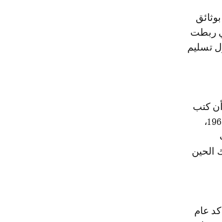
ي ربطت
ل تسليم
أن كتب
العديد من الكتب حول هذا الموضوع- أنه قبل الاستقلال في عامي 1956 و1961،
 الحين
كد عام