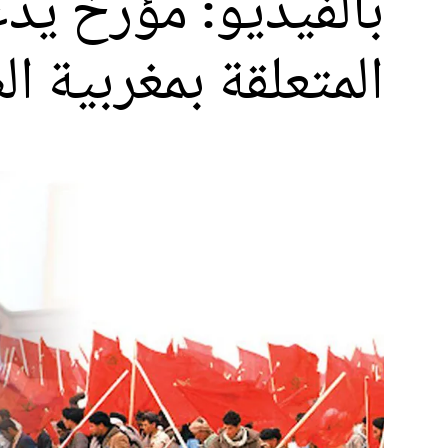
بالفيديو: مؤرخ يدع
المتعلقة بمغربية ا