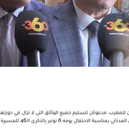
 للمغرب، مدعوتان لتسليم جميع الوثائق التي لا تزال في حوزتهم
ال يومه 6 نونبر بالذكرى الـ46 للمسيرة الخضراء.