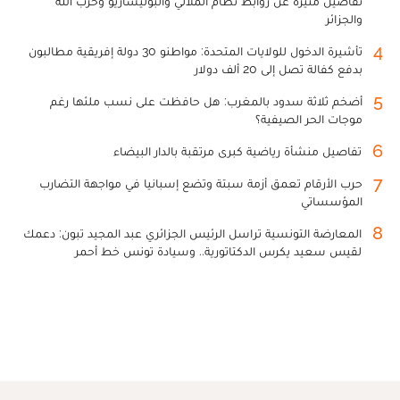
تفاصيل مثيرة عن روابط نظام الملالي والبوليساريو وحزب الله
والجزائر
4
تأشيرة الدخول للولايات المتحدة: مواطنو 30 دولة إفريقية مطالبون
بدفع كفالة تصل إلى 20 ألف دولار
5
أضخم ثلاثة سدود بالمغرب: هل حافظت على نسب ملئها رغم
موجات الحر الصيفية؟
6
تفاصيل منشأة رياضية كبرى مرتقبة بالدار البيضاء
7
حرب الأرقام تعمق أزمة سبتة وتضع إسبانيا في مواجهة التضارب
المؤسساتي
8
المعارضة التونسية تراسل الرئيس الجزائري عبد المجيد تبون: دعمك
لقيس سعيد يكرس الدكتاتورية.. وسيادة تونس خط أحمر