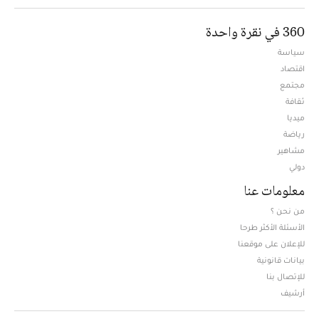
360 في نقرة واحدة
سياسة
اقتصاد
مجتمع
ثقافة
ميديا
Opens in new window
رياضة
مشاهير
دولي
معلومات عنا
من نحن ؟
الأسئلة الأكثر طرحا
للإعلان على موقعنا
بيانات قانونية
للإتصال بنا
أرشيف