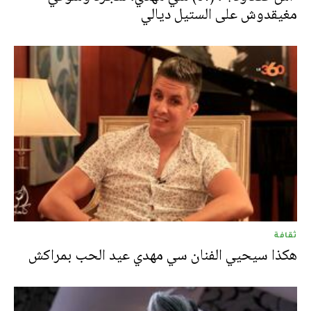
مغيقدوش على الستيل ديالي
ثقافة
هكذا سيحيي الفنان سي مهدي عيد الحب بمراكش