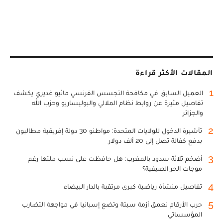
المقالات الأكثر قراءة
1
العميل السابق في مكافحة التجسس الفرنسي ماثيو غديري يكشف
تفاصيل مثيرة عن روابط نظام الملالي والبوليساريو وحزب الله
والجزائر
2
تأشيرة الدخول للولايات المتحدة: مواطنو 30 دولة إفريقية مطالبون
بدفع كفالة تصل إلى 20 ألف دولار
3
أضخم ثلاثة سدود بالمغرب: هل حافظت على نسب ملئها رغم
موجات الحر الصيفية؟
4
تفاصيل منشأة رياضية كبرى مرتقبة بالدار البيضاء
5
حرب الأرقام تعمق أزمة سبتة وتضع إسبانيا في مواجهة التضارب
المؤسساتي