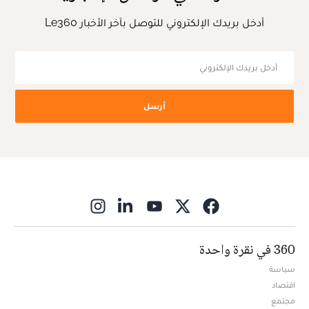
أدخل بريدك الإلكتروني للتوصل بآخر الأخبار Le360
أرسل
ns in new window
360 في نقرة واحدة
سياسة
اقتصاد
مجتمع