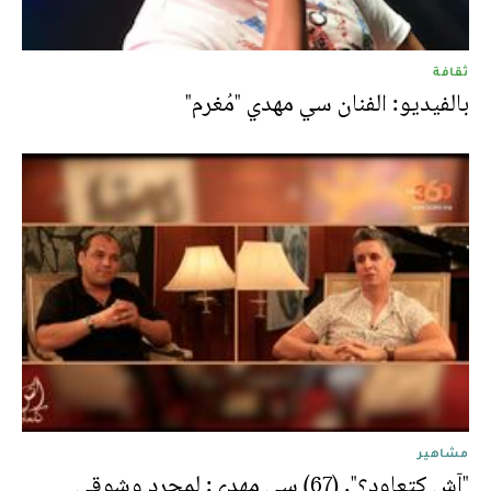
ثقافة
بالفيديو: الفنان سي مهدي "مُغرم"
مشاهير
"آش كتعاود؟". (67) سي مهدي: لمجرد وشوقي