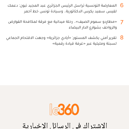
6
المعارضة التونسية تراسل الرئيس الجزائري عبد المجيد تبون: دعمك
لقيس سعيد يكرس الدكتاتورية.. وسيادة تونس خط أحمر
7
«مطارِدو سموم الصيف».. رحلة ميدانية مع فرقة لمكافحة القوارض
والزواحف بشوارع الدار البيضاء
8
تقرير أمني يكشف المستور: «أيادي جزائرية» وجهت الاقتحام الجماعي
لسبتة ومليلية عبر «غرفة قيادة رقمية»
الاشتراك في الرسائل الإخبارية