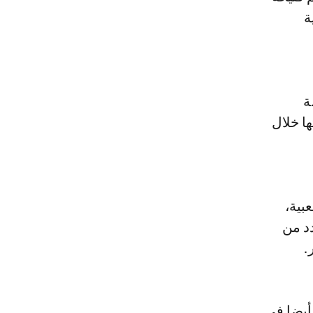
ة
ة
ا خلال
بية،
د من
.
أيضا في