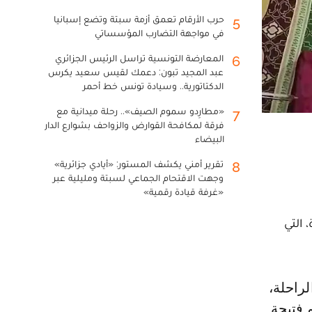
حرب الأرقام تعمق أزمة سبتة وتضع إسبانيا
5
في مواجهة التضارب المؤسساتي
المعارضة التونسية تراسل الرئيس الجزائري
6
عبد المجيد تبون: دعمك لقيس سعيد يكرس
الدكتاتورية.. وسيادة تونس خط أحمر
«مطارِدو سموم الصيف».. رحلة ميدانية مع
7
فرقة لمكافحة القوارض والزواحف بشوارع الدار
البيضاء
تقرير أمني يكشف المستور: «أيادي جزائرية»
8
وجهت الاقتحام الجماعي لسبتة ومليلية عبر
«غرفة قيادة رقمية»
ة فتيحة الوزة، التي
 فتيحة