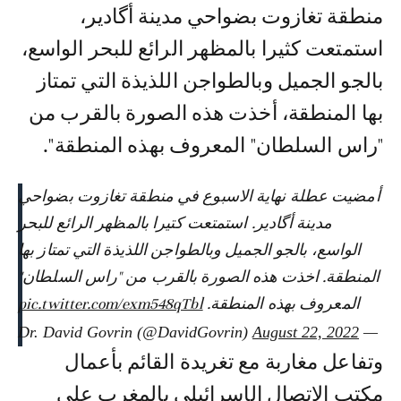
منطقة تغازوت بضواحي مدينة أگادير،
استمتعت كثيرا بالمظهر الرائع للبحر الواسع،
بالجو الجميل وبالطواجن اللذيذة التي تمتاز
بها المنطقة، أخذت هذه الصورة بالقرب من
"راس السلطان" المعروف بهذه المنطقة".
أمضيت عطلة نهاية الاسبوع في منطقة تغازوت بضواحي
مدينة أگادير. استمتعت كتيرا بالمظهر الرائع للبحر
الواسع، بالجو الجميل وبالطواجن اللذيذة التي تمتاز بها
المنطقة. اخذت هذه الصورة بالقرب من "راس السلطان"
المعروف بهذه المنطقة.
pic.twitter.com/exm548qTbl
August 22, 2022
— Dr. David Govrin (@DavidGovrin)
وتفاعل مغاربة مع تغريدة القائم بأعمال
مكتب الاتصال الإسرائيلي بالمغرب على