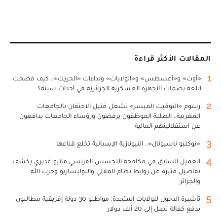
المقالات الأكثر قراءة
1
«أوت» و«أغسطس» و«الولايات» ونداءات «الحريك».. كيف فضحت
اللغة بصمات الأجهزة العسكرية الجزائرية في أحداث سبتة؟
2
رسوم «التوقيت الميسر» تشعل فتيل الاحتقان بالجامعات
المغربية.. الطلبة الموظفون يرفضون ورؤساء الجامعات يدافعون
عن استقلاليتهم المالية
3
«نوكليو ناسيونال».. النيونازية الإسبانية تخلع قناعها
4
العميل السابق في مكافحة التجسس الفرنسي ماثيو غديري يكشف
تفاصيل مثيرة عن روابط نظام الملالي والبوليساريو وحزب الله
والجزائر
5
تأشيرة الدخول للولايات المتحدة: مواطنو 30 دولة إفريقية مطالبون
بدفع كفالة تصل إلى 20 ألف دولار