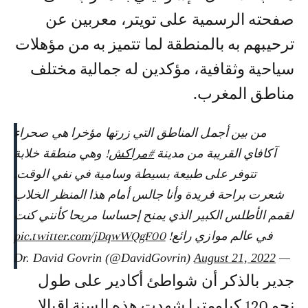
صفحته الرسمية على تويتر، معربين عن
ترحيبهم به بالمنطقة لما تتميز به من مؤهلات
سياحية وثقافية، مؤكدين له جمالية مختلف
مناطق المغرب.
من بين أجمل المناطق التي زرتها مؤخرا هي صحراء
آكافاي القريبة من مدينة
#مراكش
! وهي منطقة خلابة
تتوفر على طبيعة بسيطة وسامية في نفي الوقت.
شعرت براحة فريدة وأنا جالس أمام هذا المنظر الخلاب
لقمم الأطلس الكبير الذي يمنح إحساسا مريحا كأنني كنت
في عالم موازي رائع!
pic.twitter.com/jDqwWQgF00
August 21, 2022
— Dr. David Govrin (@DavidGovrin)
جدير بالذكر أن شواطئ أكادير على طول
نحو 120 كيلومترا شهدت هذه السنة إقبالا