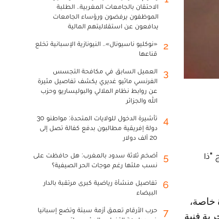
الاحتقان بالجامعات المغربية.. الطلبة
الموظفون يرفضون ورؤساء الجامعات
يدافعون عن استقلاليتهم المالية
«نوكليو ناسيونال».. النيونازية الإسبانية تخلع
2
قناعها
العميل السابق في مكافحة التجسس
3
الفرنسي ماثيو غديري يكشف تفاصيل مثيرة
عن روابط نظام الملالي والبوليساريو وحزب
الله والجزائر
تأشيرة الدخول للولايات المتحدة: مواطنو 30
4
دولة إفريقية مطالبون بدفع كفالة تصل إلى
20 ألف دولار
 "ذا
أضخم ثلاثة سدود بالمغرب: هل حافظت على
5
نسب ملئها رغم موجات الحر الصيفية؟
تفاصيل منشأة رياضية كبرى مرتقبة بالدار
6
البيضاء
حرب الأرقام تعمق أزمة سبتة وتضع إسبانيا
7
بة فنية