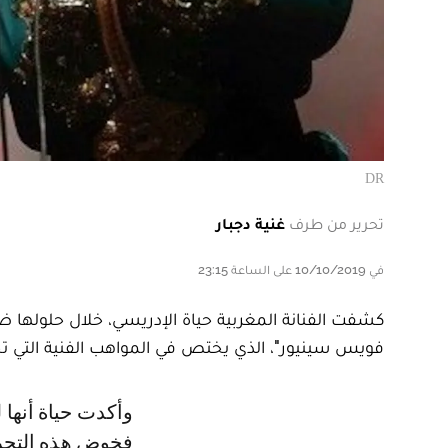
DR
تحرير من طرف
غنية دجبار
في 10/10/2019 على الساعة 23:15
كشفت الفنانة المغربية حياة الإدريسي، خلال حلولها ض
فويس سينيور"، الذي يختص في المواهب الفنية التي ت
وأكدت حياة أنها لن تقبل المشاركة في البرنامج حتى لو حصلت على دعوة خاصة،
فخوض هذه التجرب