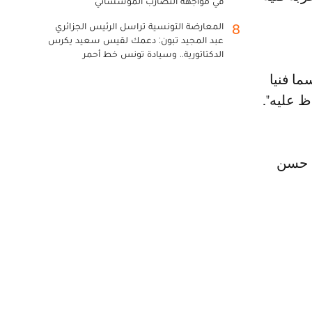
في مواجهة التضارب المؤسساتي
المعارضة التونسية تراسل الرئيس الجزائري
8
عبد المجيد تبون: دعمك لقيس سعيد يكرس
الدكتاتورية.. وسيادة تونس خط أحمر
ما فنيا
 عليه".
د حسن