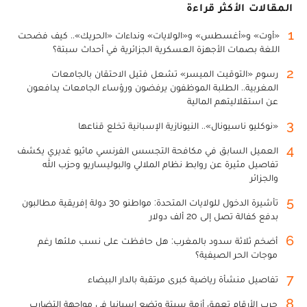
المقالات الأكثر قراءة
1
«أوت» و«أغسطس» و«الولايات» ونداءات «الحريك».. كيف فضحت
اللغة بصمات الأجهزة العسكرية الجزائرية في أحداث سبتة؟
2
رسوم «التوقيت الميسر» تشعل فتيل الاحتقان بالجامعات
المغربية.. الطلبة الموظفون يرفضون ورؤساء الجامعات يدافعون
عن استقلاليتهم المالية
3
«نوكليو ناسيونال».. النيونازية الإسبانية تخلع قناعها
4
العميل السابق في مكافحة التجسس الفرنسي ماثيو غديري يكشف
تفاصيل مثيرة عن روابط نظام الملالي والبوليساريو وحزب الله
والجزائر
5
تأشيرة الدخول للولايات المتحدة: مواطنو 30 دولة إفريقية مطالبون
بدفع كفالة تصل إلى 20 ألف دولار
6
أضخم ثلاثة سدود بالمغرب: هل حافظت على نسب ملئها رغم
موجات الحر الصيفية؟
7
تفاصيل منشأة رياضية كبرى مرتقبة بالدار البيضاء
8
حرب الأرقام تعمق أزمة سبتة وتضع إسبانيا في مواجهة التضارب