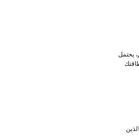
، يحتمل
طاقتك
لذين