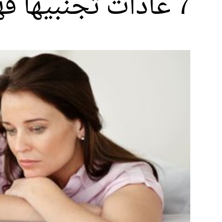
7 عادات تجنبيها فهي سبب بؤسك وتعاستك