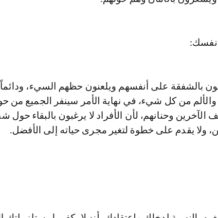
ون بالشفقة على أنفسهم ويلعنون حظهم السيء، ودائماً 
الألم من كل شيء، في نهاية الأمر سينفر الجميع من حو
الآخرين وحنانهم، لأن الأفراد لا يرغبون بالبقاء حول 
نين، ولا يقدم على خطوة لتغير مجرى حياته إلى الأفضل.
غ به بالنسبة لدخلك واعتقادك بأنه لا يكفي لمستلزماتك ال