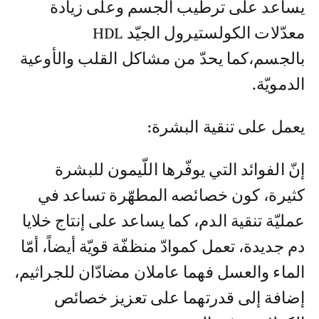
يساعد على ترطيب الجسم وعلى زيادة
معدّلات الكولستيرول الجيّد HDL
بالجسم،كما يحدّ من مشاكل القلب والأوعية
الدمويّة.
يعمل على تنقية البشرة:
إنّ الفوائد التي يوفّرها اللّيمون للبشرة
كثيرة، كون خصائصه المطهّرة تساعد في
عمليّة تنقية الدم، كما يساعد على إنتاج خلايا
دم جديدة، تعمل كموادّ منظفّة قويّة أيضاً، أمّا
الماء والعسل فهما عاملان مضادّان للجراثيم،
إضافة إلى قدرتهما على تعزيز خصائص