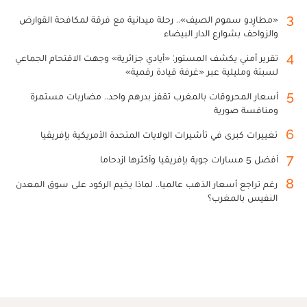
3
«مطارِدو سموم الصيف».. رحلة ميدانية مع فرقة لمكافحة القوارض
والزواحف بشوارع الدار البيضاء
4
تقرير أمني يكشف المستور: «أيادي جزائرية» وجهت الاقتحام الجماعي
لسبتة ومليلية عبر «غرفة قيادة رقمية»
5
أسعار المحروقات بالمغرب تقفز بدرهم واحد.. مضاربات مستمرة
ومنافسة صورية
6
تغييرات كبرى في تأشيرات الولايات المتحدة الأمريكية بإفريقيا
7
أفضل 5 مسارات جوية بإفريقيا وأكثرها ازدحاما
8
رغم تراجع أسعار الذهب عالميا.. لماذا يخيم الركود على سوق المعدن
النفيس بالمغرب؟