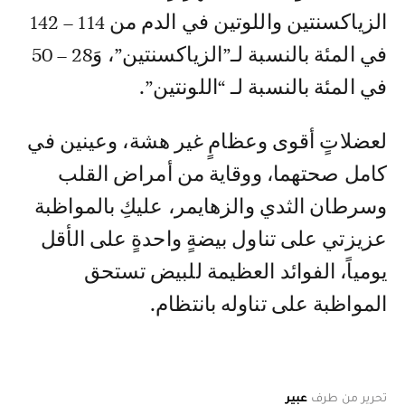
الزياكسنتين واللوتين في الدم من 114 – 142
في المئة بالنسبة لـ”الزياكسنتين”، وَ28 – 50
في المئة بالنسبة لـ “اللونتين”.
لعضلاتٍ أقوى وعظامٍ غير هشة، وعينين في
كامل صحتهما، ووقاية من أمراض القلب
وسرطان الثدي والزهايمر، عليكِ بالمواظبة
عزيزتي على تناول بيضةٍ واحدةٍ على الأقل
يومياً، الفوائد العظيمة للبيض تستحق
المواظبة على تناوله بانتظام.
تحرير من طرف
عبير