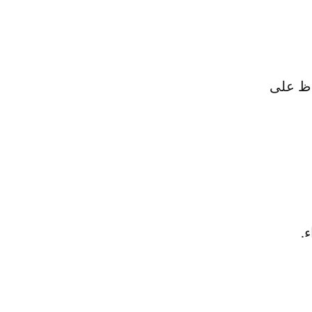
اظ على
.