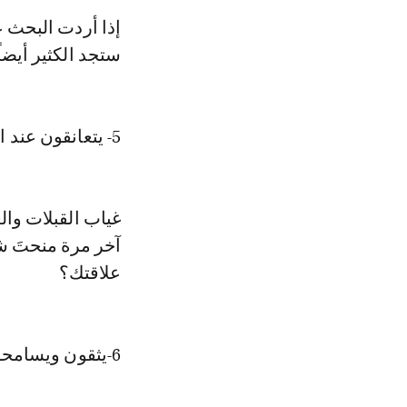
إذا أردت البحث 
ستجد الكثير أيضا
5- يتعانقون عند اللقاء
غياب القبلات والع
آخر مرة منحتَ ش
علاقتك؟
6-يثقون ويسامحون