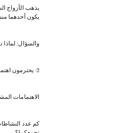
يذهب الأزواج الس
يكون أحدهما منشغل
والسؤال: لماذا 
2- يحترمون اهتماماتهم المشتركة
الاهتمامات المشت
كم عدد النشاطات
تجمعكما؟