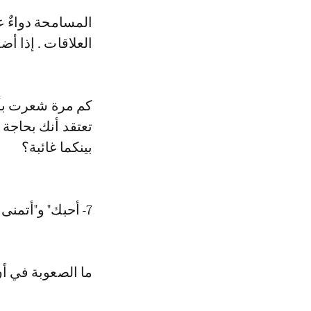
المسامحة دواءٌ 
العلاقات . إذا أض
كم مرة شعرت بأن
تعتقد أنك بحاجة 
بينكما غائبة؟
7- أحبك" و"أتمنى لك يومًا جيدًا.. عبارة يبدؤون بها نهارهم دائماً
ما الصعوبة في أ