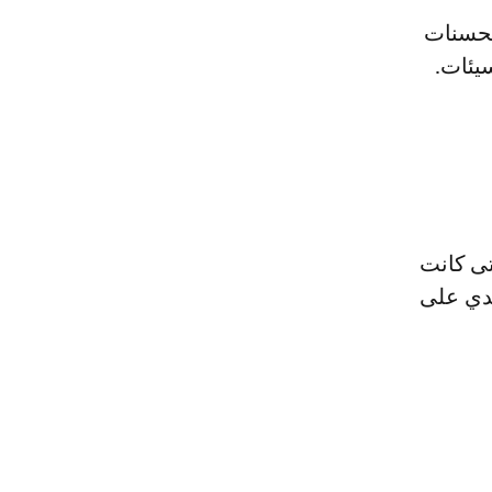
لحسنات
سيئات.
متى كانت
سدي على