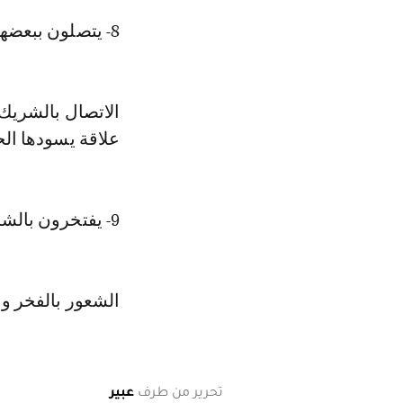
8- يتصلون ببعضهم أو يتبادلون الرسائل أثناء النهار
الاتصال بالشريك
علاقة يسودها ال
9- يفتخرون بالشريك
الشعور بالفخر وا
تحرير من طرف
عبير