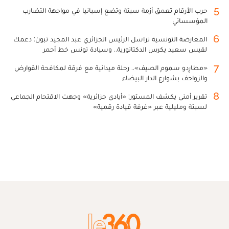
5
حرب الأرقام تعمق أزمة سبتة وتضع إسبانيا في مواجهة التضارب
المؤسساتي
6
المعارضة التونسية تراسل الرئيس الجزائري عبد المجيد تبون: دعمك
لقيس سعيد يكرس الدكتاتورية.. وسيادة تونس خط أحمر
7
«مطارِدو سموم الصيف».. رحلة ميدانية مع فرقة لمكافحة القوارض
والزواحف بشوارع الدار البيضاء
8
تقرير أمني يكشف المستور: «أيادي جزائرية» وجهت الاقتحام الجماعي
لسبتة ومليلية عبر «غرفة قيادة رقمية»