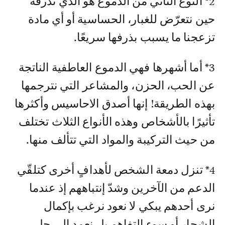
2* النوع الثاني من الدموع هو الذي نذرفه
حين نتعرّض للغبار، الحساسية أو أي مادة
تزعجنا ما يسبب بذرفها سريعًا.
3* أما أشهرها فهي الدموع العاطفية الناتجة
عن الحب، الحزن، والمشاعر التي نترجمها
بهذه الطريقة! إنها أصدق الاحاسيس وأكثرها
تأثيرًا بالأشخاص وهذه الأنواع الثلاث تختلف
من حيث التركيبة والمواد التي تتألف منها.
4* تنزل دمعة الشخص لأهدافٍ أخرى كتلقّي
الدعم من الآخرين وشدّ إنتباههم إذ عندما
نرى أحدهم يبكي لا نعود نرغب بإكمال
الشجار أو سوء التفاهم بل نعمد الى حل