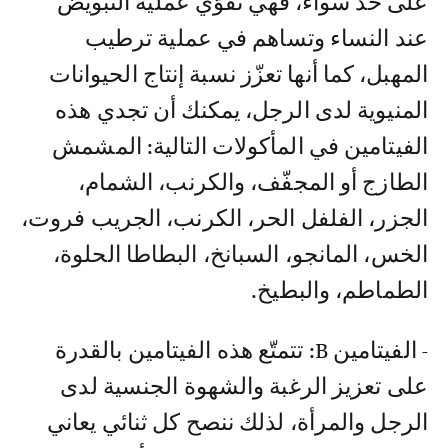
على حدّ سواء، فهي تقوّي عملية التبويض
عند النساء وتساهم في عملية ترطيب
المهبل، كما أنها تعزّز نسبة إنتاج الحيوانات
المنيوية لدى الرجل، يمكنك أن تجدي هذه
الفيتامين في المأكولات التالية: المشمش
الطازج أو المجفّف، والكرنب، الشمام،
الجزر، الفلفل الحر، الكرنب، الجريب فروت،
الخس، المانجو، السبانخ، البطاطا الحلوة،
الطماطم، والبطيخ.
- الفيتامين B: تتمتّع هذه الفيتامين بالقدرة
على تعزيز الرغبة والشهوة الجنسية لدى
الرجل والمرأة، لذلك ننصح كل ثنائي يعاني