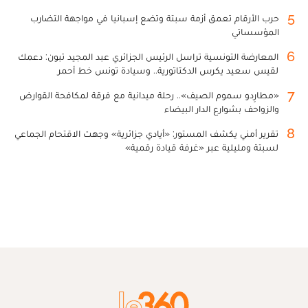
5
حرب الأرقام تعمق أزمة سبتة وتضع إسبانيا في مواجهة التضارب
المؤسساتي
6
المعارضة التونسية تراسل الرئيس الجزائري عبد المجيد تبون: دعمك
لقيس سعيد يكرس الدكتاتورية.. وسيادة تونس خط أحمر
7
«مطارِدو سموم الصيف».. رحلة ميدانية مع فرقة لمكافحة القوارض
والزواحف بشوارع الدار البيضاء
8
تقرير أمني يكشف المستور: «أيادي جزائرية» وجهت الاقتحام الجماعي
لسبتة ومليلية عبر «غرفة قيادة رقمية»