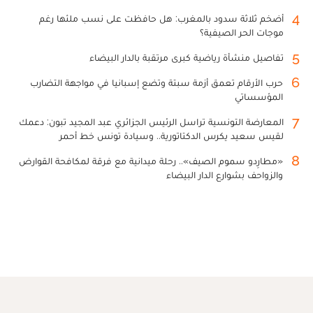
4
أضخم ثلاثة سدود بالمغرب: هل حافظت على نسب ملئها رغم
موجات الحر الصيفية؟
5
تفاصيل منشأة رياضية كبرى مرتقبة بالدار البيضاء
6
حرب الأرقام تعمق أزمة سبتة وتضع إسبانيا في مواجهة التضارب
المؤسساتي
7
المعارضة التونسية تراسل الرئيس الجزائري عبد المجيد تبون: دعمك
لقيس سعيد يكرس الدكتاتورية.. وسيادة تونس خط أحمر
8
«مطارِدو سموم الصيف».. رحلة ميدانية مع فرقة لمكافحة القوارض
والزواحف بشوارع الدار البيضاء