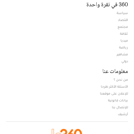
360 في نقرة واحدة
سياسة
اقتصاد
مجتمع
ثقافة
ميديا
Opens in new window
رياضة
مشاهير
دولي
معلومات عنا
من نحن ؟
الأسئلة الأكثر طرحا
للإعلان على موقعنا
بيانات قانونية
للإتصال بنا
أرشيف