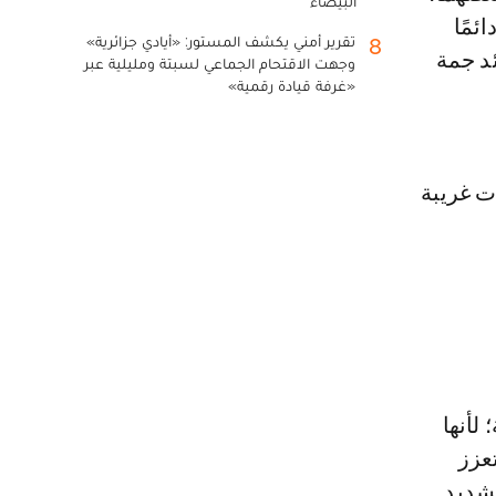
البيضاء
ئمًا
تقرير أمني يكشف المستور: «أيادي جزائرية»
8
ئد جمة
وجهت الاقتحام الجماعي لسبتة ومليلية عبر
«غرفة قيادة رقمية»
ت غريبة
لأنها
عزز
شديد.