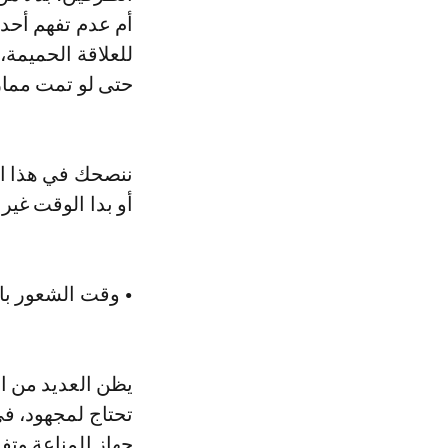
أم عدم تفهم أحده
للعلاقة الحميمة،
حتى لو تمت ممار
ننصحك في هذا ال
أو بدا الوقت غير 
• وقت الشعور ب
يظن العديد من ال
تحتاج لمجهود، في
جهاز المناعة وت