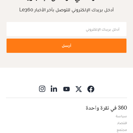
أدخل بريدك الإلكتروني للتوصل بآخر الأخبار Le360
أرسل
ns in new window
360 في نقرة واحدة
سياسة
اقتصاد
مجتمع