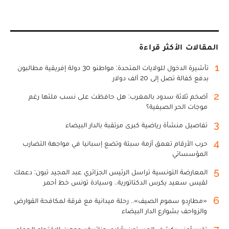
المقالات الأكثر قراءة
1
تأشيرة الدخول للولايات المتحدة: مواطنو 30 دولة إفريقية مطالبون
بدفع كفالة تصل إلى 20 ألف دولار
2
أضخم ثلاثة سدود بالمغرب: هل حافظت على نسب ملئها رغم
موجات الحر الصيفية؟
3
تفاصيل منشأة رياضية كبرى مرتقبة بالدار البيضاء
4
حرب الأرقام تعمق أزمة سبتة وتضع إسبانيا في مواجهة التضارب
المؤسساتي
5
المعارضة التونسية تراسل الرئيس الجزائري عبد المجيد تبون: دعمك
لقيس سعيد يكرس الدكتاتورية.. وسيادة تونس خط أحمر
6
«مطارِدو سموم الصيف».. رحلة ميدانية مع فرقة لمكافحة القوارض
والزواحف بشوارع الدار البيضاء