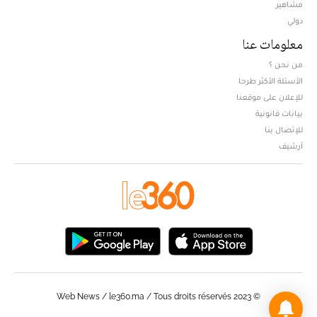
مشاهير
دولي
معلومات عنا
من نحن ؟
الأسئلة الأكثر طرحا
للإعلان على موقعنا
بيانات قانونية
للإتصال بنا
أرشيف
© Web News / le360.ma / Tous droits réservés 2023