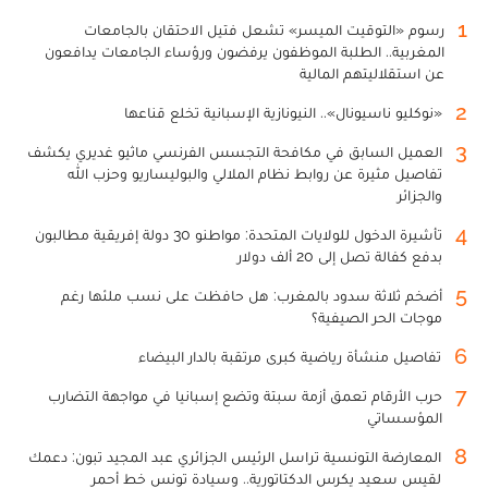
1
رسوم «التوقيت الميسر» تشعل فتيل الاحتقان بالجامعات
المغربية.. الطلبة الموظفون يرفضون ورؤساء الجامعات يدافعون
عن استقلاليتهم المالية
2
«نوكليو ناسيونال».. النيونازية الإسبانية تخلع قناعها
3
العميل السابق في مكافحة التجسس الفرنسي ماثيو غديري يكشف
تفاصيل مثيرة عن روابط نظام الملالي والبوليساريو وحزب الله
والجزائر
4
تأشيرة الدخول للولايات المتحدة: مواطنو 30 دولة إفريقية مطالبون
بدفع كفالة تصل إلى 20 ألف دولار
5
أضخم ثلاثة سدود بالمغرب: هل حافظت على نسب ملئها رغم
موجات الحر الصيفية؟
6
تفاصيل منشأة رياضية كبرى مرتقبة بالدار البيضاء
7
حرب الأرقام تعمق أزمة سبتة وتضع إسبانيا في مواجهة التضارب
المؤسساتي
8
المعارضة التونسية تراسل الرئيس الجزائري عبد المجيد تبون: دعمك
لقيس سعيد يكرس الدكتاتورية.. وسيادة تونس خط أحمر