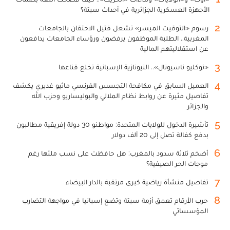
الأجهزة العسكرية الجزائرية في أحداث سبتة؟
2
رسوم «التوقيت الميسر» تشعل فتيل الاحتقان بالجامعات
المغربية.. الطلبة الموظفون يرفضون ورؤساء الجامعات يدافعون
عن استقلاليتهم المالية
3
«نوكليو ناسيونال».. النيونازية الإسبانية تخلع قناعها
4
العميل السابق في مكافحة التجسس الفرنسي ماثيو غديري يكشف
تفاصيل مثيرة عن روابط نظام الملالي والبوليساريو وحزب الله
والجزائر
5
تأشيرة الدخول للولايات المتحدة: مواطنو 30 دولة إفريقية مطالبون
بدفع كفالة تصل إلى 20 ألف دولار
6
أضخم ثلاثة سدود بالمغرب: هل حافظت على نسب ملئها رغم
موجات الحر الصيفية؟
7
تفاصيل منشأة رياضية كبرى مرتقبة بالدار البيضاء
8
حرب الأرقام تعمق أزمة سبتة وتضع إسبانيا في مواجهة التضارب
المؤسساتي