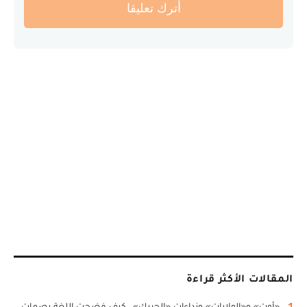
أترك تعليقا
المقالات الأكثر قراءة
1
«أوت» و«الولايات» ونداءات «الحريك».. كيف فضحت اللغة بصمات