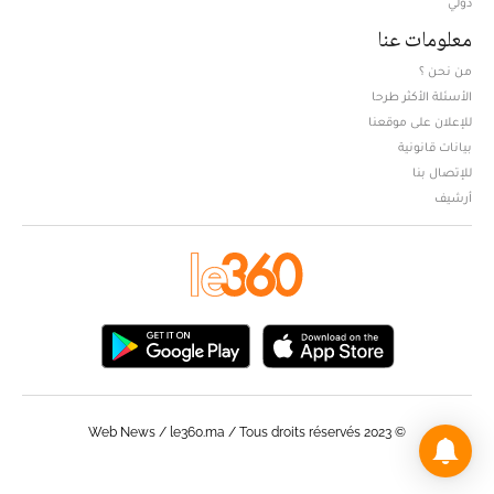
دولي
معلومات عنا
من نحن ؟
الأسئلة الأكثر طرحا
للإعلان على موقعنا
بيانات قانونية
للإتصال بنا
أرشيف
© Web News / le360.ma / Tous droits réservés 2023