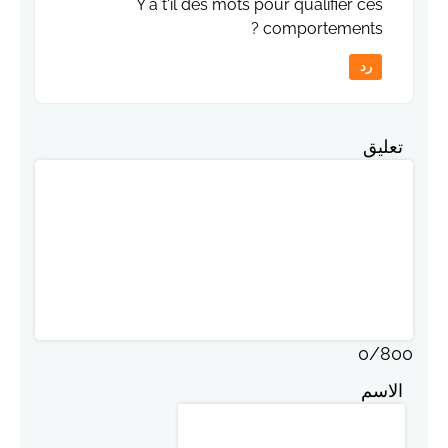
Y a t'il des mots pour qualifier ces
comportements ?
رد
تعليق
0
/
800
الاسم