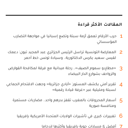
المقالات الأكثر قراءة
1
حرب الأرقام تعمق أزمة سبتة وتضع إسبانيا في مواجهة التضارب
المؤسساتي
2
المعارضة التونسية تراسل الرئيس الجزائري عبد المجيد تبون: دعمك
لقيس سعيد يكرس الدكتاتورية.. وسيادة تونس خط أحمر
3
«مطارِدو سموم الصيف».. رحلة ميدانية مع فرقة لمكافحة القوارض
والزواحف بشوارع الدار البيضاء
4
تقرير أمني يكشف المستور: «أيادي جزائرية» وجهت الاقتحام الجماعي
لسبتة ومليلية عبر «غرفة قيادة رقمية»
5
أسعار المحروقات بالمغرب تقفز بدرهم واحد.. مضاربات مستمرة
ومنافسة صورية
6
تغييرات كبرى في تأشيرات الولايات المتحدة الأمريكية بإفريقيا
7
أفضل 5 مسارات جوية بإفريقيا وأكثرها ازدحاما