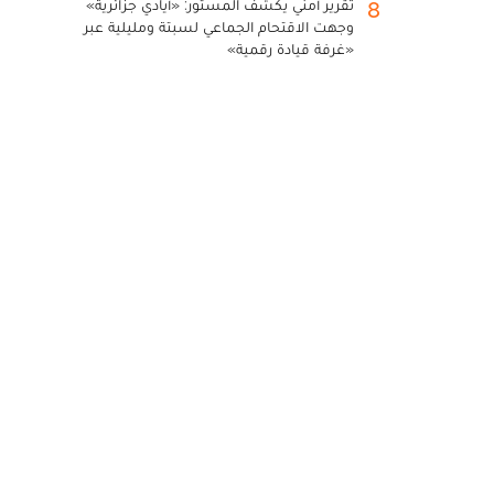
تقرير أمني يكشف المستور: «أيادي جزائرية»
8
وجهت الاقتحام الجماعي لسبتة ومليلية عبر
«غرفة قيادة رقمية»