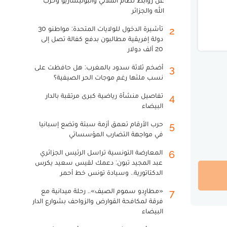
عن روابط نظام الملالي والبوليساريو وحزب
الله والجزائر
تأشيرة الدخول للولايات المتحدة: مواطنو 30
2
دولة إفريقية مطالبون بدفع كفالة تصل إلى
20 ألف دولار
أضخم ثلاثة سدود بالمغرب: هل حافظت على
3
نسب ملئها رغم موجات الحر الصيفية؟
تفاصيل منشأة رياضية كبرى مرتقبة بالدار
4
البيضاء
حرب الأرقام تعمق أزمة سبتة وتضع إسبانيا
5
في مواجهة التضارب المؤسساتي
المعارضة التونسية تراسل الرئيس الجزائري
6
عبد المجيد تبون: دعمك لقيس سعيد يكرس
الدكتاتورية.. وسيادة تونس خط أحمر
«مطارِدو سموم الصيف».. رحلة ميدانية مع
7
فرقة لمكافحة القوارض والزواحف بشوارع الدار
البيضاء