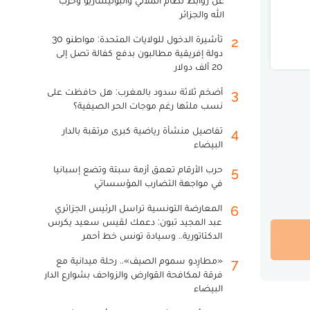
عن روابط نظام الملالي والبوليساريو وحزب
الله والجزائر
تأشيرة الدخول للولايات المتحدة: مواطنو 30
2
دولة إفريقية مطالبون بدفع كفالة تصل إلى
20 ألف دولار
أضخم ثلاثة سدود بالمغرب: هل حافظت على
3
نسب ملئها رغم موجات الحر الصيفية؟
تفاصيل منشأة رياضية كبرى مرتقبة بالدار
4
البيضاء
حرب الأرقام تعمق أزمة سبتة وتضع إسبانيا
5
في مواجهة التضارب المؤسساتي
المعارضة التونسية تراسل الرئيس الجزائري
6
عبد المجيد تبون: دعمك لقيس سعيد يكرس
الدكتاتورية.. وسيادة تونس خط أحمر
«مطارِدو سموم الصيف».. رحلة ميدانية مع
7
فرقة لمكافحة القوارض والزواحف بشوارع الدار
البيضاء