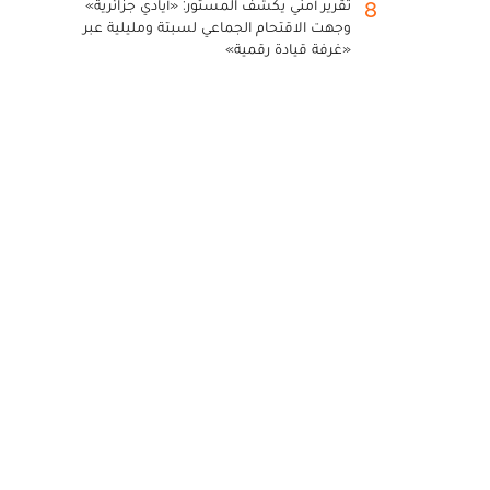
تقرير أمني يكشف المستور: «أيادي جزائرية»
8
وجهت الاقتحام الجماعي لسبتة ومليلية عبر
«غرفة قيادة رقمية»