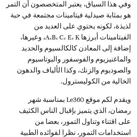
وفي هذا السياق، يعتبر المتخصصون أن التمر
هو بمثابة صيدلية فيتامينات مجتمعة في حبة
لذيذة، لكونه يحتوي على العديد من
الفيتامينات أبرزها A،B، C، E، K، وغيرها،
إضافة إلى المعادن كالكالسيوم والحديد
والماغنيزيوم والفوسفور والبوتاسيوم
والصوديوم والزنك، وكذا الألياف والدهون
الخالية من الكوليسترول.
ويقدم لكم موقع Le360 بمناسبة شهر
رمضان، الذي يتميز بإقبال الناس الكثيف
على اقتناء وتناول التمور، بعضا من
استخدامات التمور، نظرا لفوائده الطبية