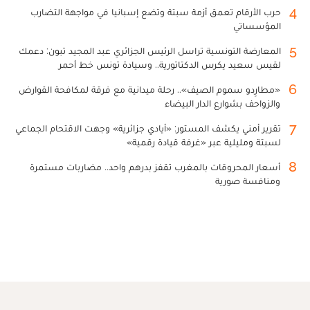
4
حرب الأرقام تعمق أزمة سبتة وتضع إسبانيا في مواجهة التضارب
المؤسساتي
5
المعارضة التونسية تراسل الرئيس الجزائري عبد المجيد تبون: دعمك
لقيس سعيد يكرس الدكتاتورية.. وسيادة تونس خط أحمر
6
«مطارِدو سموم الصيف».. رحلة ميدانية مع فرقة لمكافحة القوارض
والزواحف بشوارع الدار البيضاء
7
تقرير أمني يكشف المستور: «أيادي جزائرية» وجهت الاقتحام الجماعي
لسبتة ومليلية عبر «غرفة قيادة رقمية»
8
أسعار المحروقات بالمغرب تقفز بدرهم واحد.. مضاربات مستمرة
ومنافسة صورية