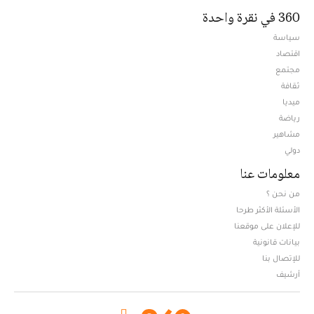
360 في نقرة واحدة
سياسة
اقتصاد
مجتمع
ثقافة
ميديا
Opens in new window
رياضة
مشاهير
دولي
معلومات عنا
من نحن ؟
الأسئلة الأكثر طرحا
للإعلان على موقعنا
بيانات قانونية
للإتصال بنا
أرشيف