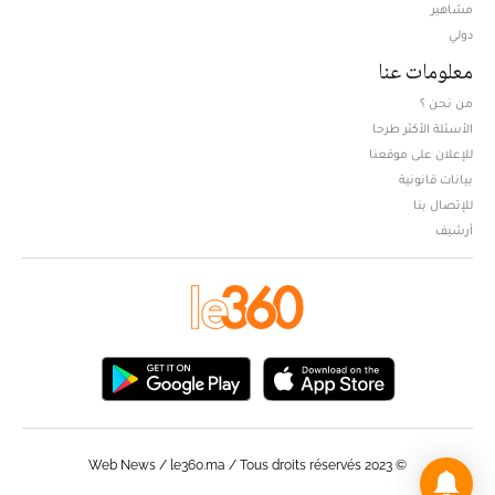
مشاهير
دولي
معلومات عنا
من نحن ؟
الأسئلة الأكثر طرحا
للإعلان على موقعنا
بيانات قانونية
للإتصال بنا
أرشيف
© Web News / le360.ma / Tous droits réservés 2023