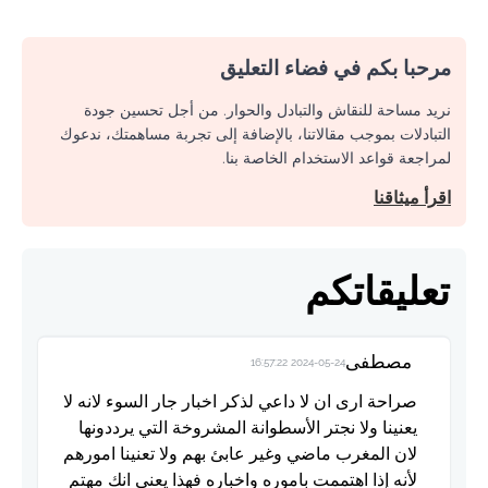
مرحبا بكم في فضاء التعليق
نريد مساحة للنقاش والتبادل والحوار. من أجل تحسين جودة
التبادلات بموجب مقالاتنا، بالإضافة إلى تجربة مساهمتك، ندعوك
لمراجعة قواعد الاستخدام الخاصة بنا.
اقرأ ميثاقنا
تعليقاتكم
مصطفى
2024-05-24 16:57:22
صراحة ارى ان لا داعي لذكر اخبار جار السوء لانه لا
يعنينا ولا نجتر الأسطوانة المشروخة التي يرددونها
لان المغرب ماضي وغير عابئ بهم ولا تعنينا امورهم
لأنه إذا اهتممت باموره واخباره فهذا يعني انك مهتم