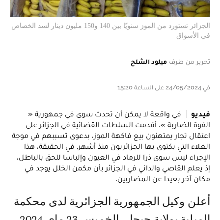
الجزائر تستورد من الموز سنويًا بين 140 و150 مليون دينار لسد الخصاص
في الأسواق
تحرير من طرف
ميلود الشلح
في 24/05/2024 على الساعة 15:20
فيديو
في واقعة لا يمكن أن تحدث سوى في جمهورية «
القوة الضاربة »، أقدمت السلطات القضائية في الجزائر على
اعتقال تجار يمتهنون بيع فاكهة الموز، بدعوى تسببهم في موجة
الغلاء التي يكتوى بها الجزائريون منذ أشهر. في الحقيقة، هذا
الإجراء ليس سوى ذرا للرماد في العيون وإلباسا للحق بالباطل،
إذ يعلم القاصي والداني في الجزائر بأن مكمن الخلل يوجد في
مكان آخر بعيدا عن المضاربين.
أعلن وكيل الجمهورية الجزائرية لدى محكمة
الميلية بولاية جيجل، الخميس 23 ماي 2024،