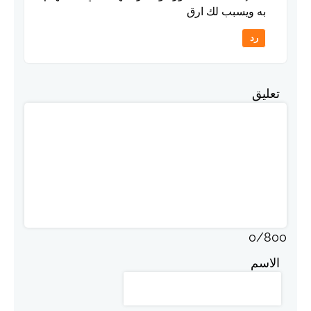
به ويسبب لك ارق
رد
تعليق
0
/
800
الاسم