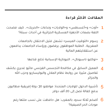
المقالات الأكثر قراءة
1
«أوت» و«أغسطس» و«الولايات» ونداءات «الحريك».. كيف فضحت
اللغة بصمات الأجهزة العسكرية الجزائرية في أحداث سبتة؟
2
رسوم «التوقيت الميسر» تشعل فتيل الاحتقان بالجامعات
المغربية.. الطلبة الموظفون يرفضون ورؤساء الجامعات يدافعون
عن استقلاليتهم المالية
3
«نوكليو ناسيونال».. النيونازية الإسبانية تخلع قناعها
4
العميل السابق في مكافحة التجسس الفرنسي ماثيو غديري يكشف
تفاصيل مثيرة عن روابط نظام الملالي والبوليساريو وحزب الله
والجزائر
5
تأشيرة الدخول للولايات المتحدة: مواطنو 30 دولة إفريقية مطالبون
بدفع كفالة تصل إلى 20 ألف دولار
6
أضخم ثلاثة سدود بالمغرب: هل حافظت على نسب ملئها رغم
موجات الحر الصيفية؟