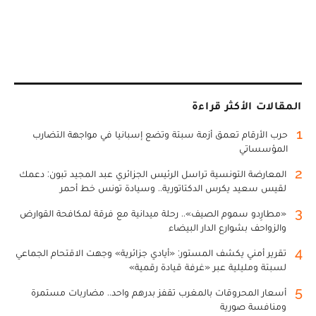
المقالات الأكثر قراءة
1
حرب الأرقام تعمق أزمة سبتة وتضع إسبانيا في مواجهة التضارب
المؤسساتي
2
المعارضة التونسية تراسل الرئيس الجزائري عبد المجيد تبون: دعمك
لقيس سعيد يكرس الدكتاتورية.. وسيادة تونس خط أحمر
3
«مطارِدو سموم الصيف».. رحلة ميدانية مع فرقة لمكافحة القوارض
والزواحف بشوارع الدار البيضاء
4
تقرير أمني يكشف المستور: «أيادي جزائرية» وجهت الاقتحام الجماعي
لسبتة ومليلية عبر «غرفة قيادة رقمية»
5
أسعار المحروقات بالمغرب تقفز بدرهم واحد.. مضاربات مستمرة
ومنافسة صورية