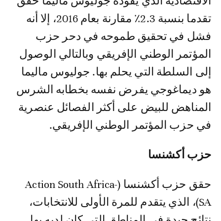
الاقتصادية الذي يقوده جوليوس ماليما حقق
تقدما بنسبة 2.3٪ مقارنة بعام 2016، إلا أنه
فشل في تحقيق طموحه في دحر حزب
المؤتمر الوطني الإفريقي وبالتالي الوصول
إلى السلطة التي يحلم بها. جوليوس ماليما
هو ديماغوجي يفرض نفسه بخطابه الشرس
المناهض للبيض على أكثر الفصائل عنصرية
في حزب المؤتمر الوطني الإفريقي.
حزب أكشنسا
حقق حزب أكشنسا (Action South Africa-
SA)، الذي يتقدم للمرة الأولى للانتخابات،
نتائج جيدة في المناطق التي كان لديه بها