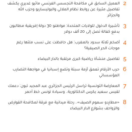
2
العميل السابق في مكافحة التجسس الفرنسي ماثيو غديري يكشف
تفاصيل مثيرة عن روابط نظام الملالي والبوليساريو وحزب الله
والجزائر
3
تأشيرة الدخول للولايات المتحدة: مواطنو 30 دولة إفريقية مطالبون
بدفع كفالة تصل إلى 20 ألف دولار
4
أضخم ثلاثة سدود بالمغرب: هل حافظت على نسب ملئها رغم
موجات الحر الصيفية؟
5
تفاصيل منشأة رياضية كبرى مرتقبة بالدار البيضاء
6
حرب الأرقام تعمق أزمة سبتة وتضع إسبانيا في مواجهة التضارب
المؤسساتي
7
المعارضة التونسية تراسل الرئيس الجزائري عبد المجيد تبون: دعمك
لقيس سعيد يكرس الدكتاتورية.. وسيادة تونس خط أحمر
8
«مطارِدو سموم الصيف».. رحلة ميدانية مع فرقة لمكافحة القوارض
والزواحف بشوارع الدار البيضاء