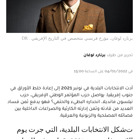
برنارد لوغان، مؤرخ فرنسي متخصص في التاريخ الإفريقي . DR
تحرير من طرف
برنارد لوغان
في 04/01/2022 على الساعة 15:00
أدت الانتخابات البلدية في نونبر 2021 إلى إعادة خلط الأوراق في
جنوب إفريقيا. يواصل حزب المؤتمر الوطني الإفريقي، حزب
نيلسون مانديلا، انحداره البطيء والحتمي؟ فهو يدفع ثمن فساد
العديد من قادته وثمن إدارته الكارثية والصراعات الداخلية بين
فصائله المصلحية والزبونية والعرقية.
تشكل الانتخابات البلدية، التي جرت يوم