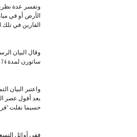
وتفسر عدة نظريا
الأرض أو في مياه
الفارين في تلك ا
وقال البيان ال
ساتورن لمدة 74 عاما وبذلت كل ما في وسعها للعناية به بأفضل شكل ممكن".
واعتبر البيان ال
حسبما نقلت "فر
ففي أوائل التسعي