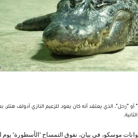
"زحل"، الذي يعتقد أنه كان يعود للزعيم النازي أدولف هتلر، بع
ثانية.