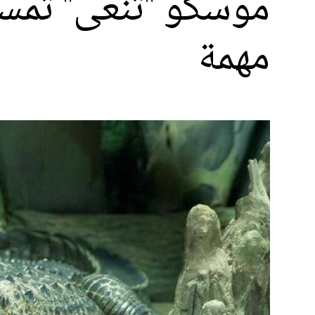
موسكو "تنعى" تمس
مهمة