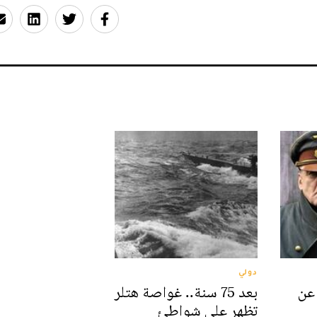
دولي
 عن
بعد 75 سنة.. غواصة هتلر
تظهر على شواطئ