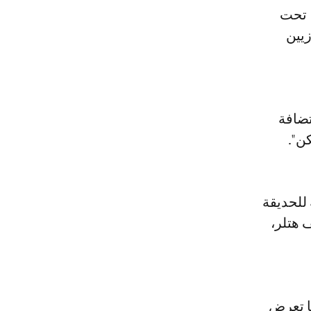
ة تحت
زيين
ضافة
 للحديقة
ازي أدولف هتلر،
ا تعرض