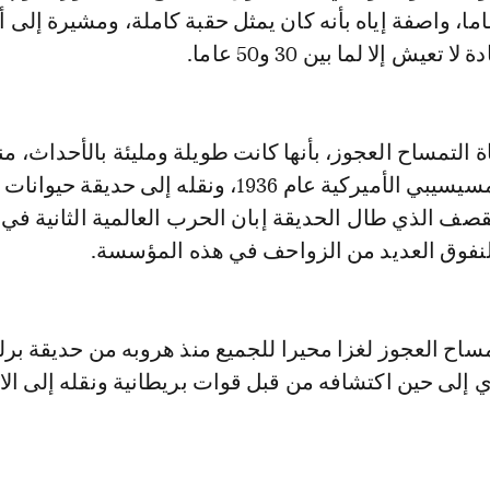
ماضي عن 84 عاما، واصفة إياه بأنه كان يمثل حقبة كاملة، ومشيرة إلى
تعيش إلا لما بين 30 و50 عاما.
 التمساح العجوز، بأنها كانت طويلة ومليئة بالأحداث، منذ
في براري ولاية مسيسيبي الأميركية عام 1936، ونقله إلى حديقة ح
ساح العجوز لغزا محيرا للجميع منذ هروبه من حديقة برل
تى عام 1946 أي إلى حين اكتشافه من قبل قوات بريطانية ونقله إلى ال