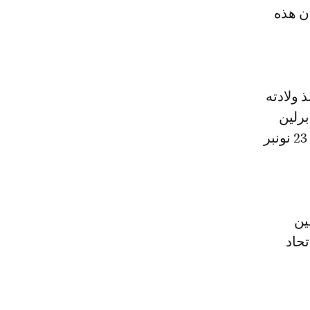
 أن هذه
 ولادته
يوانات برلين
حيث هرب بعد القصف الذي طال الحديقة إبان الحرب العالمية الثانية في 23 نونبر
ين
اتحاد