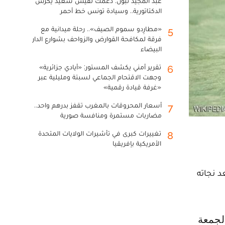
عبد المجيد تبون: دعمك لقيس سعيد يكرس
الدكتاتورية.. وسيادة تونس خط أحمر
«مطارِدو سموم الصيف».. رحلة ميدانية مع
5
فرقة لمكافحة القوارض والزواحف بشوارع الدار
البيضاء
تقرير أمني يكشف المستور: «أيادي جزائرية»
6
وجهت الاقتحام الجماعي لسبتة ومليلية عبر
«غرفة قيادة رقمية»
أسعار المحروقات بالمغرب تقفز بدرهم واحد..
7
مضاربات مستمرة ومنافسة صورية
تغييرات كبرى في تأشيرات الولايات المتحدة
8
الأمريكية بإفريقيا
د نجاته