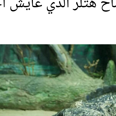
اح هتلر الذي عايش أ