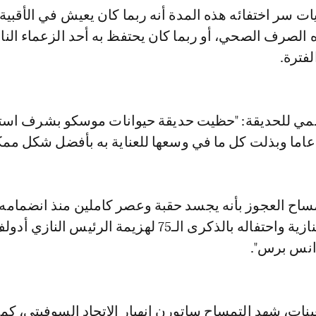
ت سر اختفائه هذه المدة أنه ربما كان يعيش في الأقبي
 الصرف الصحي، أو ربما كان يحتفظ به أحد الزعماء النا
لفترة.
رسمي للحديقة: "حظيت حديقة حيوانات موسكو بشرف است
تمساح العجوز بأنه يجسد حقبة وعصر كاملين منذ انضمامه
بعد أفول عصر النازية واحتفاله بالذكرى الـ75 لهزيمة الرئيس الن
انس برس".
نات، شهد التمساح ساتورن انهيار الاتحاد السوفيتي، كم