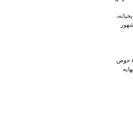
حياته،
شهور
مدة 4 شهور بعد بناء حوض
د في نهاية