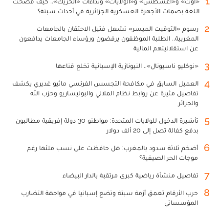
1
«أوت» و«أغسطس» و«الولايات» ونداءات «الحريك».. كيف فضحت
اللغة بصمات الأجهزة العسكرية الجزائرية في أحداث سبتة؟
2
رسوم «التوقيت الميسر» تشعل فتيل الاحتقان بالجامعات
المغربية.. الطلبة الموظفون يرفضون ورؤساء الجامعات يدافعون
عن استقلاليتهم المالية
3
«نوكليو ناسيونال».. النيونازية الإسبانية تخلع قناعها
4
العميل السابق في مكافحة التجسس الفرنسي ماثيو غديري يكشف
تفاصيل مثيرة عن روابط نظام الملالي والبوليساريو وحزب الله
والجزائر
5
تأشيرة الدخول للولايات المتحدة: مواطنو 30 دولة إفريقية مطالبون
بدفع كفالة تصل إلى 20 ألف دولار
6
أضخم ثلاثة سدود بالمغرب: هل حافظت على نسب ملئها رغم
موجات الحر الصيفية؟
7
تفاصيل منشأة رياضية كبرى مرتقبة بالدار البيضاء
8
حرب الأرقام تعمق أزمة سبتة وتضع إسبانيا في مواجهة التضارب
المؤسساتي