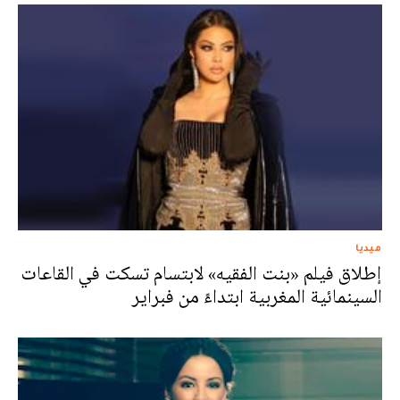
ميديا
إطلاق فيلم «بنت الفقيه» لابتسام تسكت في القاعات
السينمائية المغربية ابتداءً من فبراير