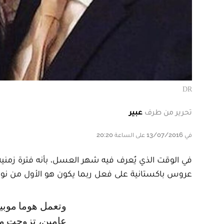
DR
تحرير من طرف
عبير
في 13/07/2016 على الساعة 20:20
في الوقت الذي يٌعرف فيه شهر العسل، بأنه فترة زمنية
عروس باكستانية على فعل ربما يكون هو الأول من نوعه 
وتعمل هوما موبين” في منصب مدير إبداعي لوكالة إعلانية، وبعد قصة حب دامت
عامين، تزوجت م