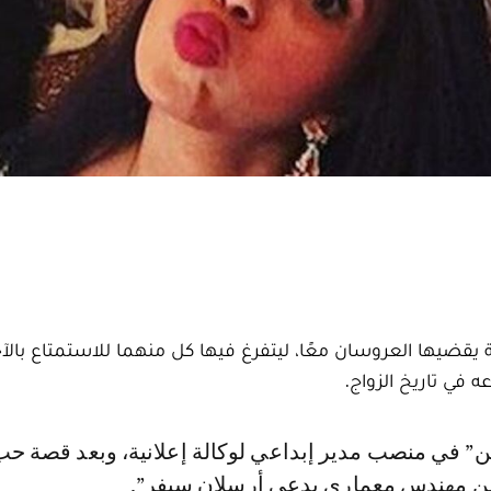
 يقضيها العروسان معًا، ليتفرغ فيها كل منهما للاستمتاع بالآ
في تاريخ الزواج.
ن مهندس معماري يدعى أرسلان سيفر”.