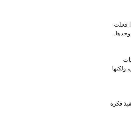
ا فعلت
وحدها.
ات
تي، ولكنها
فيذ فكرة