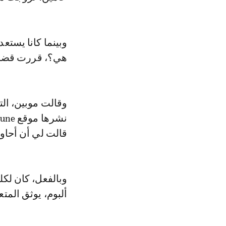
وبينما كانا يستع
هي؟، قررت قضاء 
وقالت موبين، ال
قالت لي أن أحاول
وبالفعل، كان لكل
ألبوم، يوثق المت