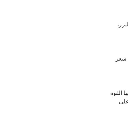
يزر،
قة وترك شعر
ا القوة
 على