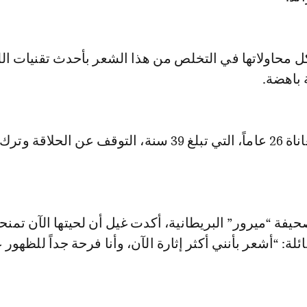
 محاولاتها في التخلص من هذا الشعر بأحدث تقنيات الل
 باهضة.
لتقرر غيل بعد معاناة 26 عاماً، التي تبلغ 39 سنة، التوقف عن الحلا
يفة “ميرور” البريطانية، أكدت غيل أن لحيتها الآن تمنحه
ئلة: “أشعر بأنني أكثر إثارة الآن، وأنا فرحة جداً للظهور