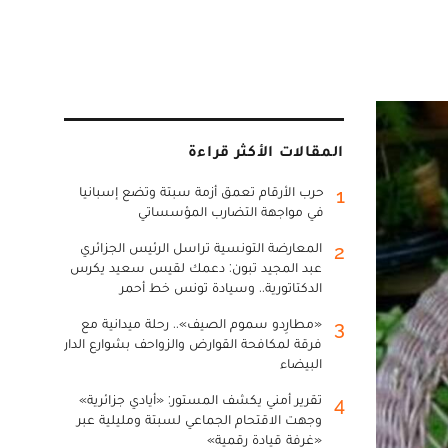
المقالات الأكثر قراءة
حرب الأرقام تعمق أزمة سبتة وتضع إسبانيا
1
في مواجهة التضارب المؤسساتي
المعارضة التونسية تراسل الرئيس الجزائري
2
عبد المجيد تبون: دعمك لقيس سعيد يكرس
الدكتاتورية.. وسيادة تونس خط أحمر
«مطارِدو سموم الصيف».. رحلة ميدانية مع
3
فرقة لمكافحة القوارض والزواحف بشوارع الدار
البيضاء
تقرير أمني يكشف المستور: «أيادي جزائرية»
4
وجهت الاقتحام الجماعي لسبتة ومليلية عبر
«غرفة قيادة رقمية»