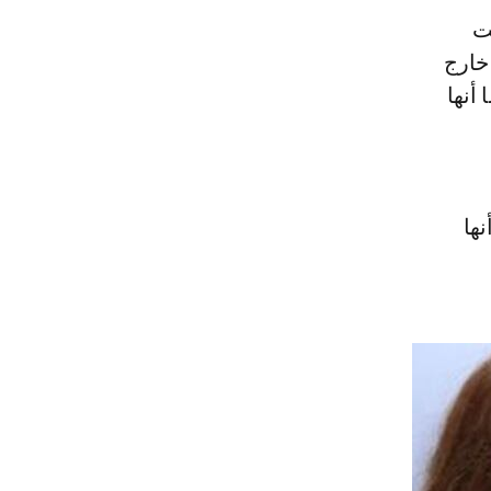
ت
 خارج
أنها
ها