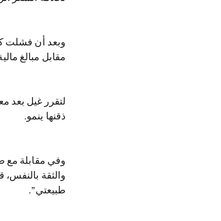
وبعد أن فشلت كل
مقابل مبالغ مالية
ذقنها ينمو.
وفي مقابلة مع صح
والثقة بالنفس، قا
طبيعتي”.