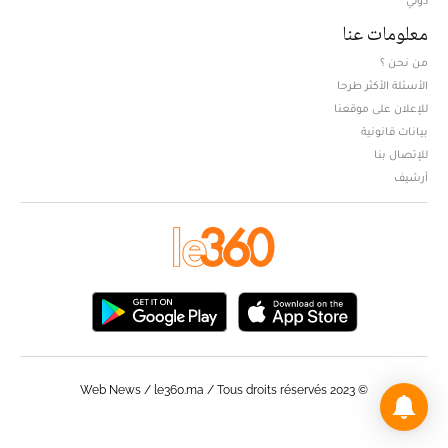
دولي
معلومات عنا
من نحن ؟
الأسئلة الأكثر طرحا
للإعلان على موقعنا
بيانات قانونية
للإتصال بنا
أرشيف
© Web News / le360.ma / Tous droits réservés 2023