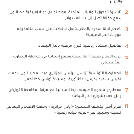
والجزائر
2
تأشيرة الدخول للولايات المتحدة: مواطنو 30 دولة إفريقية مطالبون
بدفع كفالة تصل إلى 20 ألف دولار
3
أضخم ثلاثة سدود بالمغرب: هل حافظت على نسب ملئها رغم
موجات الحر الصيفية؟
4
تفاصيل منشأة رياضية كبرى مرتقبة بالدار البيضاء
5
حرب الأرقام تعمق أزمة سبتة وتضع إسبانيا في مواجهة التضارب
المؤسساتي
6
المعارضة التونسية تراسل الرئيس الجزائري عبد المجيد تبون: دعمك
لقيس سعيد يكرس الدكتاتورية.. وسيادة تونس خط أحمر
7
«مطارِدو سموم الصيف».. رحلة ميدانية مع فرقة لمكافحة القوارض
والزواحف بشوارع الدار البيضاء
8
تقرير أمني يكشف المستور: «أيادي جزائرية» وجهت الاقتحام الجماعي
لسبتة ومليلية عبر «غرفة قيادة رقمية»