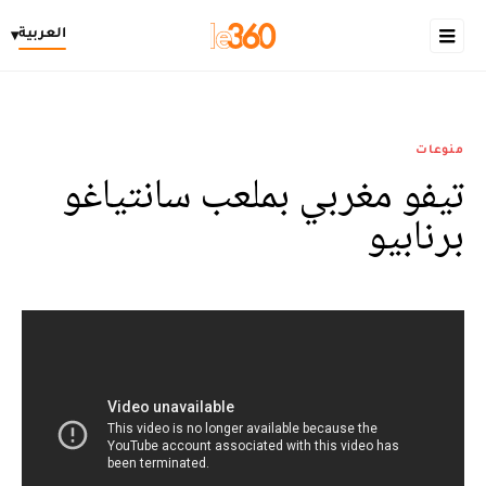
العربية
▾
منوعات
تيفو مغربي بملعب سانتياغو
برنابيو