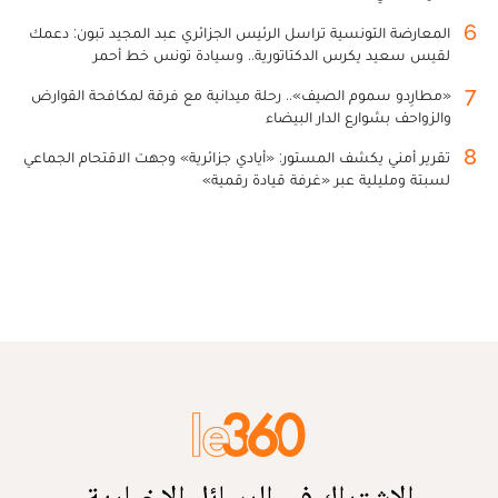
6
المعارضة التونسية تراسل الرئيس الجزائري عبد المجيد تبون: دعمك
لقيس سعيد يكرس الدكتاتورية.. وسيادة تونس خط أحمر
7
«مطارِدو سموم الصيف».. رحلة ميدانية مع فرقة لمكافحة القوارض
والزواحف بشوارع الدار البيضاء
8
تقرير أمني يكشف المستور: «أيادي جزائرية» وجهت الاقتحام الجماعي
لسبتة ومليلية عبر «غرفة قيادة رقمية»
الاشتراك في الرسائل الإخبارية