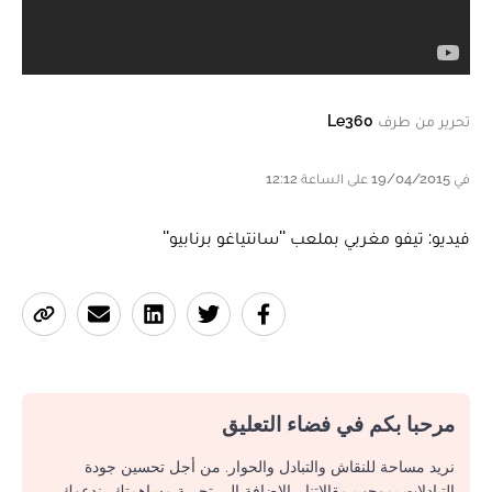
تحرير من طرف
Le360
في 19/04/2015 على الساعة 12:12
فيديو: تيفو مغربي بملعب ''سانتياغو برنابيو''
مرحبا بكم في فضاء التعليق
نريد مساحة للنقاش والتبادل والحوار. من أجل تحسين جودة
التبادلات بموجب مقالاتنا، بالإضافة إلى تجربة مساهمتك، ندعوك