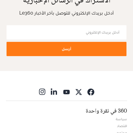
أدخل بريدك الإلكتروني للتوصل بآخر الأخبار Le360
أرسل
ns in new window
360 في نقرة واحدة
سياسة
اقتصاد
مجتمع