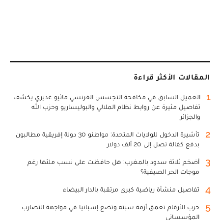
المقالات الأكثر قراءة
1
العميل السابق في مكافحة التجسس الفرنسي ماثيو غديري يكشف
تفاصيل مثيرة عن روابط نظام الملالي والبوليساريو وحزب الله
والجزائر
2
تأشيرة الدخول للولايات المتحدة: مواطنو 30 دولة إفريقية مطالبون
بدفع كفالة تصل إلى 20 ألف دولار
3
أضخم ثلاثة سدود بالمغرب: هل حافظت على نسب ملئها رغم
موجات الحر الصيفية؟
4
تفاصيل منشأة رياضية كبرى مرتقبة بالدار البيضاء
5
حرب الأرقام تعمق أزمة سبتة وتضع إسبانيا في مواجهة التضارب
المؤسساتي