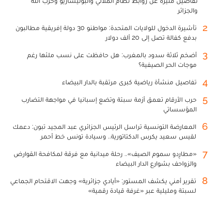
تفاصيل مثيرة عن روابط نظام الملالي والبوليساريو وحزب الله
والجزائر
2
تأشيرة الدخول للولايات المتحدة: مواطنو 30 دولة إفريقية مطالبون
بدفع كفالة تصل إلى 20 ألف دولار
3
أضخم ثلاثة سدود بالمغرب: هل حافظت على نسب ملئها رغم
موجات الحر الصيفية؟
4
تفاصيل منشأة رياضية كبرى مرتقبة بالدار البيضاء
5
حرب الأرقام تعمق أزمة سبتة وتضع إسبانيا في مواجهة التضارب
المؤسساتي
6
المعارضة التونسية تراسل الرئيس الجزائري عبد المجيد تبون: دعمك
لقيس سعيد يكرس الدكتاتورية.. وسيادة تونس خط أحمر
7
«مطارِدو سموم الصيف».. رحلة ميدانية مع فرقة لمكافحة القوارض
والزواحف بشوارع الدار البيضاء
8
تقرير أمني يكشف المستور: «أيادي جزائرية» وجهت الاقتحام الجماعي
لسبتة ومليلية عبر «غرفة قيادة رقمية»