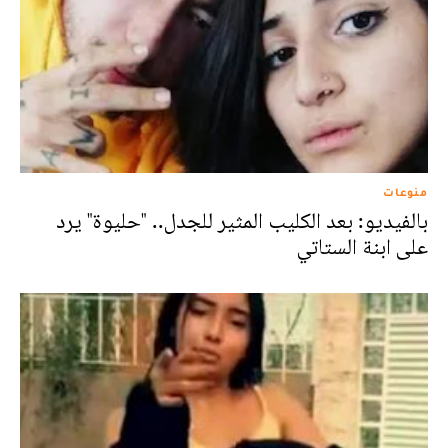
منوعات
بالفيديو: بعد الكليب المثير للجدل.. "حليوة" يرد
على ابنة الستاتي