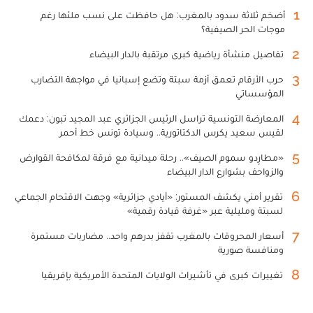
1
أضخم ثلاثة سدود بالمغرب: هل حافظت على نسب ملئها رغم
موجات الحر الصيفية؟
2
تفاصيل منشأة رياضية كبرى مرتقبة بالدار البيضاء
3
حرب الأرقام تعمق أزمة سبتة وتضع إسبانيا في مواجهة التضارب
المؤسساتي
4
المعارضة التونسية تراسل الرئيس الجزائري عبد المجيد تبون: دعمك
لقيس سعيد يكرس الدكتاتورية.. وسيادة تونس خط أحمر
5
«مطارِدو سموم الصيف».. رحلة ميدانية مع فرقة لمكافحة القوارض
والزواحف بشوارع الدار البيضاء
6
تقرير أمني يكشف المستور: «أيادي جزائرية» وجهت الاقتحام الجماعي
لسبتة ومليلية عبر «غرفة قيادة رقمية»
7
أسعار المحروقات بالمغرب تقفز بدرهم واحد.. مضاربات مستمرة
ومنافسة صورية
8
تغييرات كبرى في تأشيرات الولايات المتحدة الأمريكية بإفريقيا