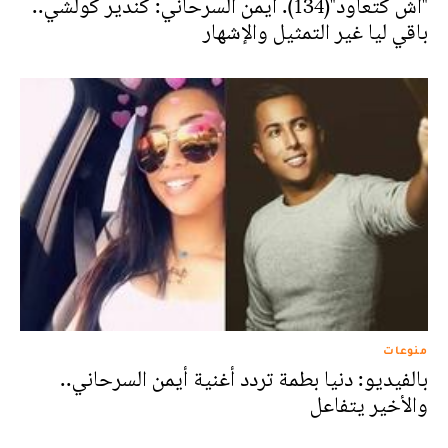
"آش كتعاود"(134). أيمن السرحاني: كندير كولشي..
باقي ليا غير التمثيل والإشهار
منوعات
بالفيديو: دنيا بطمة تردد أغنية أيمن السرحاني..
والأخير يتفاعل