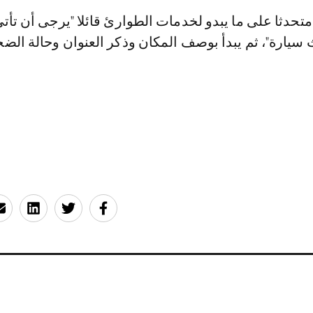
حدثا على ما يبدو لخدمات الطوارئ قائلا "يرجى أن تأت
سيارة"، ثم يبدأ بوصف المكان وذكر العنوان وحالة الضحا