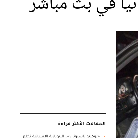
نيا في بث مباشر
المقالات الأكثر قراءة
«نوكليو ناسيونال».. النيونازية الإسبانية تخلع
1