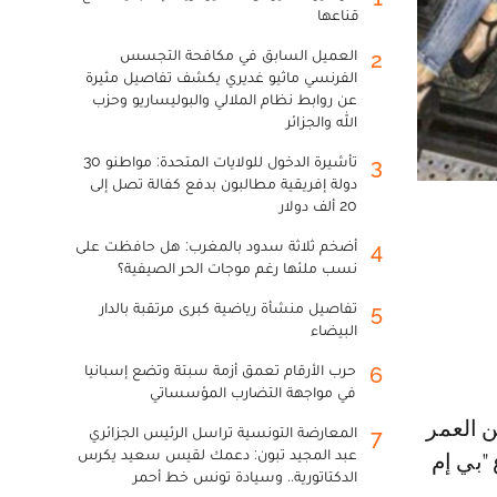
قناعها
العميل السابق في مكافحة التجسس
2
الفرنسي ماثيو غديري يكشف تفاصيل مثيرة
عن روابط نظام الملالي والبوليساريو وحزب
الله والجزائر
تأشيرة الدخول للولايات المتحدة: مواطنو 30
3
دولة إفريقية مطالبون بدفع كفالة تصل إلى
20 ألف دولار
أضخم ثلاثة سدود بالمغرب: هل حافظت على
4
نسب ملئها رغم موجات الحر الصيفية؟
تفاصيل منشأة رياضية كبرى مرتقبة بالدار
5
البيضاء
حرب الأرقام تعمق أزمة سبتة وتضع إسبانيا
6
في مواجهة التضارب المؤسساتي
المعارضة التونسية تراسل الرئيس الجزائري
7
عبد المجيد تبون: دعمك لقيس سعيد يكرس
"بي إم
الدكتاتورية.. وسيادة تونس خط أحمر