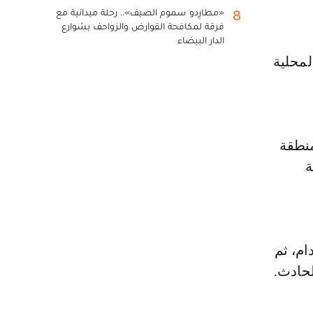
«مطارِدو سموم الصيف».. رحلة ميدانية مع
8
فرقة لمكافحة القوارض والزواحف بشوارع
الدار البيضاء
لمحلية
منطقة
ة
م، ثم
لحادث.