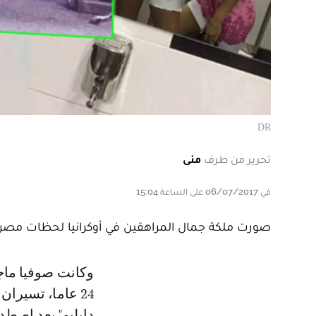
DR
تحرير من طرف
منى
في 06/07/2017 على الساعة 15:04
صورت ملكة جمال المراهقين في أوكرانيا لحظات مصرع
وكانت صوفيا ماجيركو البالغة من العمر 16 عاما وداشا ميدفيديفا البالغة من العمر
24 عاما، تسير
دابليو" بعد اصطدا