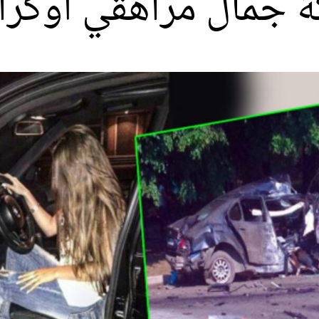
كة جمال مراهقي أوكرا